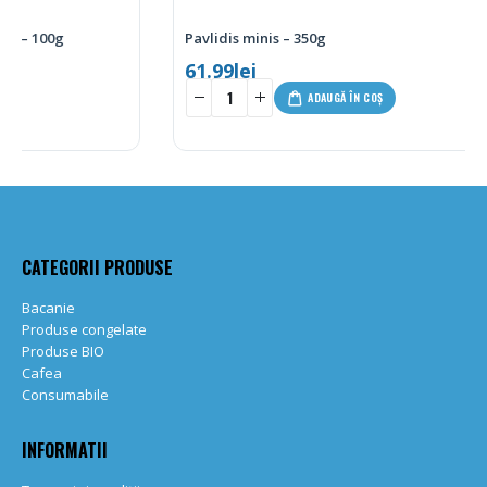
Pavlidis minis – 350g
61.99
lei
-
+
ADAUGĂ ÎN COȘ
CATEGORII PRODUSE
Bacanie
Produse congelate
Produse BIO
Cafea
Consumabile
INFORMATII