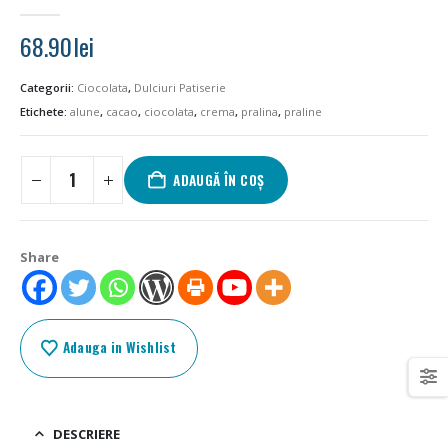
0
out of 5
68.90
lei
Categorii:
Ciocolata
,
Dulciuri Patiserie
Etichete:
alune
,
cacao
,
ciocolata
,
crema
,
pralina
,
praline
ADAUGĂ ÎN COȘ
Share
Adauga in Wishlist
DESCRIERE