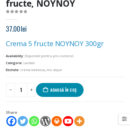
fructe, NOYNOY
0
out of 5
37.00
lei
Crema 5 fructe NOYNOY 300gr
Availability:
Disponibil pentru pre-comenzi
Categorie:
Lactate
Etichete:
crema bebelusi
,
mic dejun
ADAUGĂ ÎN COȘ
Share