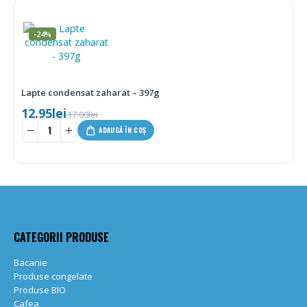
-24%
Lapte condensat zaharat – 397g
12.95
lei
17.00
lei
-
+
ADAUGĂ ÎN COȘ
CATEGORII PRODUSE
Bacanie
Produse congelate
Produse BIO
Cafea