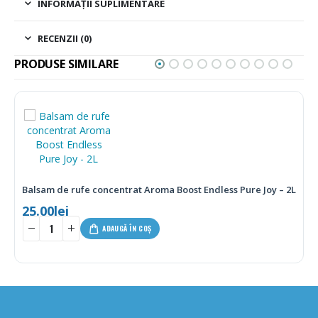
INFORMAȚII SUPLIMENTARE
RECENZII (0)
PRODUSE SIMILARE
-10%
 Aroma Boost Endless Pure Joy – 2L
Detergent de rufe Dixan Sp
82.17
lei
91.79
lei
-
+
 COȘ
ADAUGĂ ÎN C