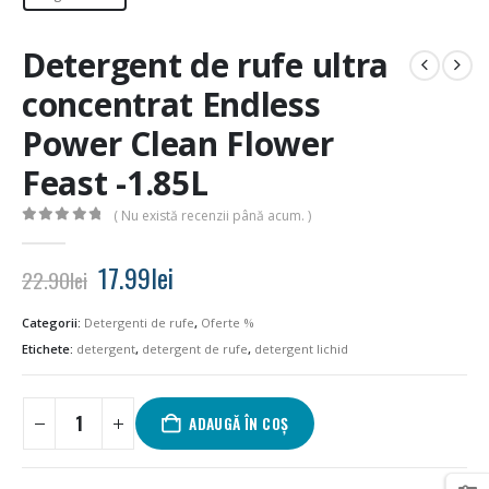
Detergent de rufe ultra
concentrat Endless
Power Clean Flower
Feast -1.85L
( Nu există recenzii până acum. )
0
out of 5
Prețul
Prețul
17.99
lei
22.90
lei
inițial
curent
a
este:
Categorii:
Detergenti de rufe
,
Oferte %
fost:
17.99lei.
Etichete:
detergent
,
detergent de rufe
,
detergent lichid
22.90lei.
ADAUGĂ ÎN COȘ