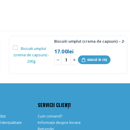
Biscuiti umplut (crema de capsuni) – 200g
17.00
lei
-
+
-
ADAUGĂ ÎN COȘ
SERVICII CLIENȚI
iții
Cum comand?
fidențialitate
Informații despre livrare
Returnări