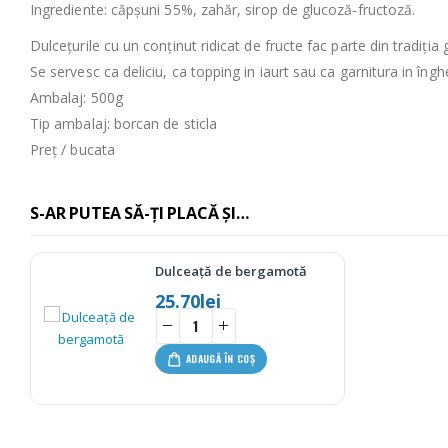
Ingrediente: căpșuni 55%, zahăr, sirop de glucoză-fructoză.
Dulcețurile cu un conținut ridicat de fructe fac parte din tradiția
Se servesc ca deliciu, ca topping in iaurt sau ca garnitura in îngh
Ambalaj: 500g
Tip ambalaj: borcan de sticla
Preț / bucata
S-AR PUTEA SĂ-ȚI PLACĂ ȘI…
Dulceață de bergamotă
25.70
lei
ADAUGĂ ÎN COȘ