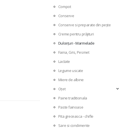
Compot
Conserve
Conserve si preparate din pește
Creme pentru prăjituri
Dulcețuri - Marmelade
Faina, Gris, Pesmet
Lactate
Legume uscate
Miere de albine
Oțet
Paine traditionala
Paste fainoase
Pita greceasca - chifle
Sare si condimente