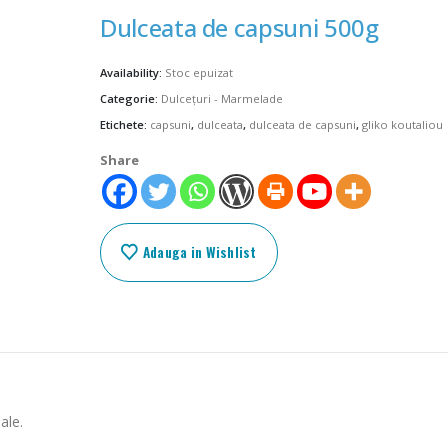
Dulceata de capsuni 500g
Availability:
Stoc epuizat
Categorie:
Dulcețuri - Marmelade
Etichete:
capsuni
,
dulceata
,
dulceata de capsuni
,
gliko koutaliou
Share
Adauga in Wishlist
ale.