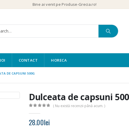
Bine ai venit pe Produse-Grecia.ro!
NOI
CONTACT
HORECA
ATA DE CAPSUNI 500G
Dulceata de capsuni 50
( Nu există recenzii până acum. )
0
out of 5
28.00
lei