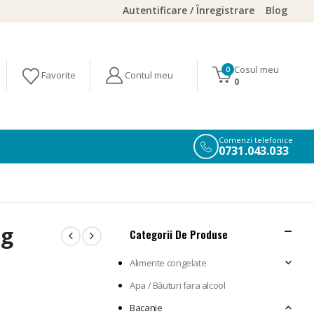
Autentificare / Înregistrare
Blog
Cosul meu
0
0
Comenzi telefonice
0731.043.033
0g
Categorii De Produse
Alimente congelate
Apa / Băuturi fara alcool
Bacanie