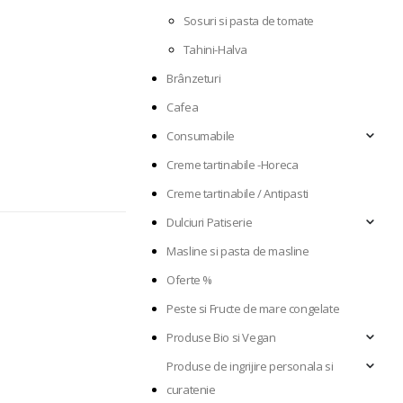
Sosuri si pasta de tomate
Tahini-Halva
Brânzeturi
Cafea
Consumabile
Creme tartinabile -Horeca
Creme tartinabile / Antipasti
Dulciuri Patiserie
Masline si pasta de masline
Oferte %
Peste si Fructe de mare congelate
Produse Bio si Vegan
Produse de ingrijire personala si
curatenie