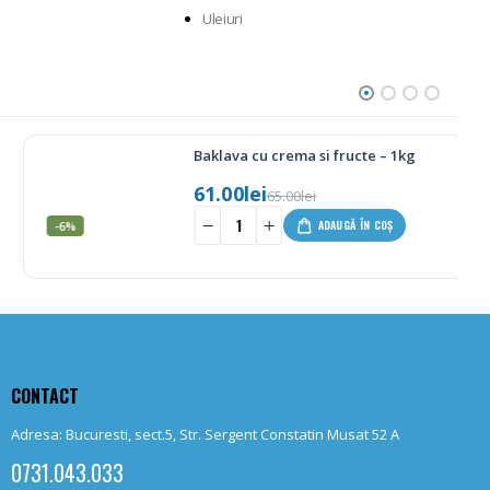
Uleiuri
Baklava cu crema si fructe – 1kg
61.00
lei
65.00
lei
-6%
+
ADAUGĂ ÎN COȘ
CONTACT
Adresa: Bucuresti, sect.5, Str. Sergent Constatin Musat 52 A
0731.043.033