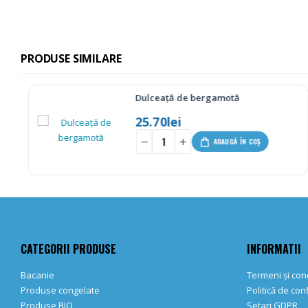
PRODUSE SIMILARE
Dulceață de bergamotă
25.70
lei
-
+
ADAUGĂ ÎN COȘ
CATEGORII PRODUSE
INFORMATII
Bacanie
Termeni și cond
Produse congelate
Politică de con
Produse BIO
Setari GDPR