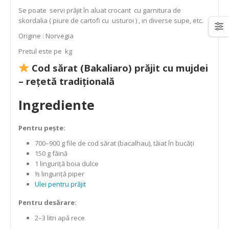
Se poate servi prăjit în aluat crocant cu garnitura de
skordalia ( piure de cartofi cu usturoi ) , in diverse supe, etc.
Origine : Norvegia
Pretul este pe kg
Cod sărat (Bakaliaro) prăjit cu mujdei
– rețetă tradițională
Ingrediente
Pentru pește:
700–900 g file de cod sărat (bacalhau), tăiat în bucăți
150 g făină
1 linguriță boia dulce
½ linguriță piper
Ulei pentru prăjit
Pentru desărare:
2–3 litri apă rece