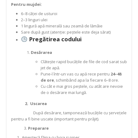
Pentru mujdei:
6–8 căței de usturoi
2–3 linguri ulei
1 lingură apă minerală sau zeamă de lămâie
Sare după gust (atenție: peștele este deja sărat)
Pregătirea codului
Desărarea
Clătește rapid bucățile de file de cod sarat sub
jet de apă.
Pune-l într-un vas cu apă rece pentru
24–48
de ore
, schimbând apa la fiecare 6–8 ore.
Cu cât e mai gros peștele, cu atât are nevoie
de o desărare mai lungă.
2. Uscarea
După desărare, tamponează bucățile cu șervețele
pentru a fi bine uscate (important pentru prăjit).
3.
Preparare
Amestecă făina cu boia și piper.