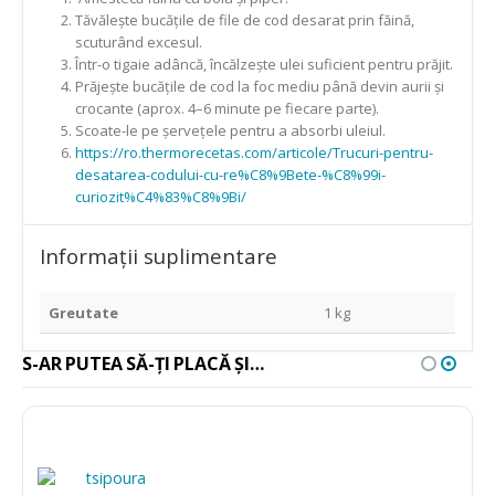
Tăvălește bucățile de file de cod desarat prin făină,
scuturând excesul.
Într-o tigaie adâncă, încălzește ulei suficient pentru prăjit.
Prăjește bucățile de cod la foc mediu până devin aurii și
crocante (aprox. 4–6 minute pe fiecare parte).
Scoate-le pe șervețele pentru a absorbi uleiul.
https://ro.thermorecetas.com/articole/Trucuri-pentru-
desatarea-codului-cu-re%C8%9Bete-%C8%99i-
curiozit%C4%83%C8%9Bi/
Informații suplimentare
Greutate
1 kg
S-AR PUTEA SĂ-ȚI PLACĂ ȘI…