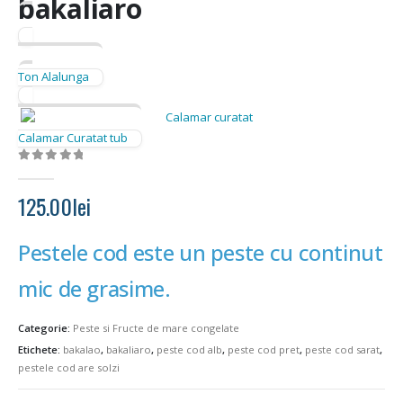
bakaliaro
Ton Alalunga
Calamar Curatat tub
0
out of 5
125.00
lei
Pestele cod este un peste cu continut
mic de grasime.
Categorie:
Peste si Fructe de mare congelate
Etichete:
bakalao
,
bakaliaro
,
peste cod alb
,
peste cod pret
,
peste cod sarat
,
pestele cod are solzi