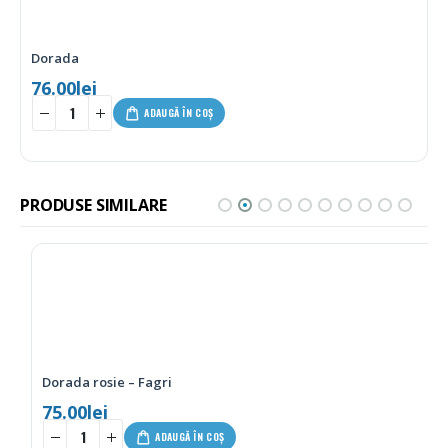
Dorada
76.00
lei
ADAUGĂ ÎN COȘ
PRODUSE SIMILARE
Dorada rosie – Fagri
75.00
lei
-
+
ADAUGĂ ÎN COȘ