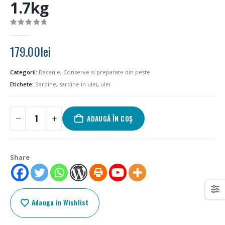
1.7kg
0
out of 5
179.00
lei
Categorii:
Bacanie
,
Conserve si preparate din pește
Etichete:
Sardine
,
sardine in ulei
,
ulei
ADAUGĂ ÎN COȘ
Share
Adauga in Wishlist