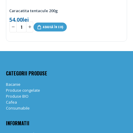
tacule 200g
Sardine picante î
12.50
lei
-
+
ADAUGĂ ÎN COȘ
CATEGORII PRODUSE
Bacanie
Produse congelate
Produse BIO
Cafea
Consumabile
INFORMATII