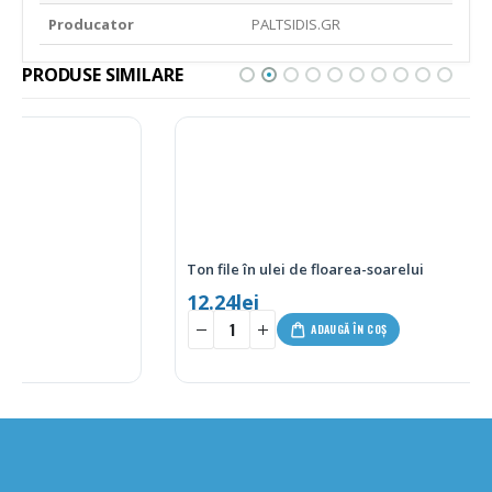
Producator
PALTSIDIS.GR
PRODUSE SIMILARE
Ton file în ulei de floarea-soarelui
12.24
lei
-
+
ADAUGĂ ÎN COȘ