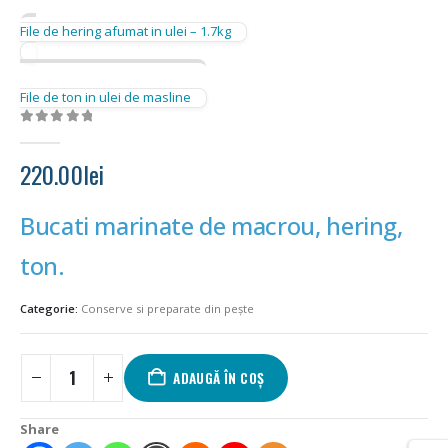
File de hering afumat in ulei – 1.7kg
File de ton in ulei de masline
0
out of 5
220.00
lei
Bucati marinate de macrou, hering,
ton.
Categorie:
Conserve si preparate din pește
ADAUGĂ ÎN COȘ
Share