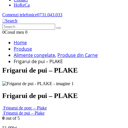
HoReCa
Comenzi telefonice
0731.043.033
Search
0
Cosul meu
0
Home
Produse
Alimente congelate
,
Produse din Carne
Frigarui de pui – PLAKE
Frigarui de pui – PLAKE
Frigarui de pui – PLAKE
Frigarui de porc – Plake
Frigarui de pui – Plake
0
out of 5
51.00
lei