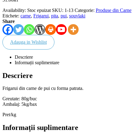
Availability:
Stoc epuizat
SKU:
1-13
Categorie:
Produse din Carne
Etichete:
carne
,
Frigarui
,
pita
,
pui
,
souvlaki
Share
Adauga in Wishlist
Descriere
Informații suplimentare
Descriere
Frigarui din carne de pui cu forma patrata.
Greutate: 80g/buc
Ambalaj: 5kg/bax
Pret/kg
Informații suplimentare