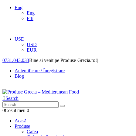
Eng
Eng
Frh
|
USD
USD
EUR
0731.043.033
Bine ai venit pe Produse-Grecia.ro!
|
Autentificare / Înregistrare
Blog
|
Search
0
Cosul meu
0
Acasă
Produse
Cafea