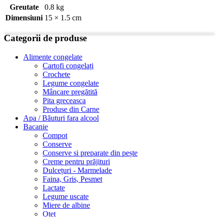
Greutate
0.8 kg
Dimensiuni
15 × 1.5 cm
Categorii de produse
Alimente congelate
Cartofi congelați
Crochete
Legume congelate
Mâncare pregătită
Pita greceasca
Produse din Carne
Apa / Băuturi fara alcool
Bacanie
Compot
Conserve
Conserve si preparate din pește
Creme pentru prăjituri
Dulcețuri - Marmelade
Faina, Gris, Pesmet
Lactate
Legume uscate
Miere de albine
Oțet