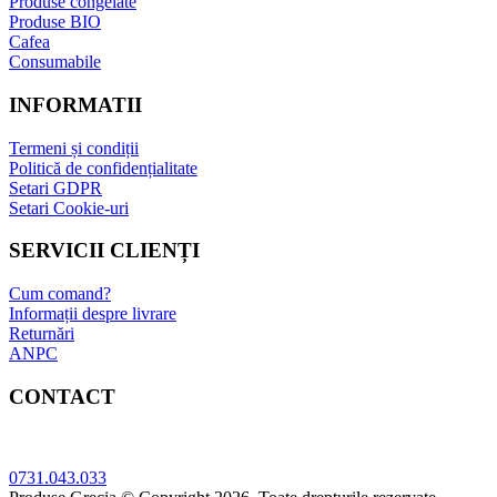
Produse congelate
Produse BIO
Cafea
Consumabile
INFORMATII
Termeni și condiții
Politică de confidențialitate
Setari GDPR
Setari Cookie-uri
SERVICII CLIENȚI
Cum comand?
Informații despre livrare
Returnări
ANPC
CONTACT
Adresa: Bucuresti, sect.5, Str. Sergent Constatin Musat 52 A
0731.043.033