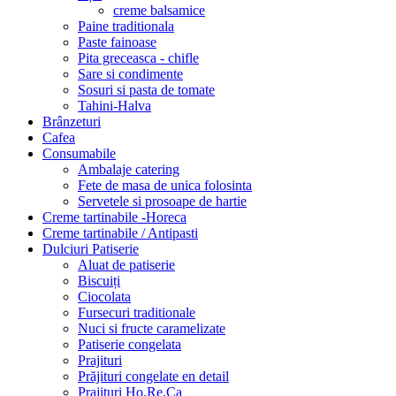
creme balsamice
Paine traditionala
Paste fainoase
Pita greceasca - chifle
Sare si condimente
Sosuri si pasta de tomate
Tahini-Halva
Brânzeturi
Cafea
Consumabile
Ambalaje catering
Fete de masa de unica folosinta
Servetele si prosoape de hartie
Creme tartinabile -Horeca
Creme tartinabile / Antipasti
Dulciuri Patiserie
Aluat de patiserie
Biscuiți
Ciocolata
Fursecuri traditionale
Nuci si fructe caramelizate
Patiserie congelata
Prajituri
Prăjituri congelate en detail
Prajituri Ho.Re.Ca