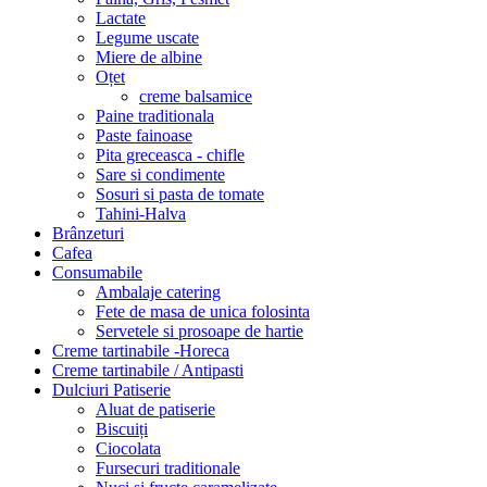
Lactate
Legume uscate
Miere de albine
Oțet
creme balsamice
Paine traditionala
Paste fainoase
Pita greceasca - chifle
Sare si condimente
Sosuri si pasta de tomate
Tahini-Halva
Brânzeturi
Cafea
Consumabile
Ambalaje catering
Fete de masa de unica folosinta
Servetele si prosoape de hartie
Creme tartinabile -Horeca
Creme tartinabile / Antipasti
Dulciuri Patiserie
Aluat de patiserie
Biscuiți
Ciocolata
Fursecuri traditionale