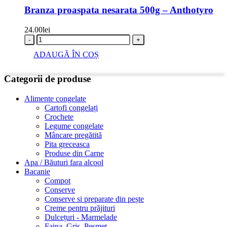
Branza proaspata nesarata 500g – Anthotyro
24.00
lei
-
+
ADAUGĂ ÎN COȘ
Categorii de produse
Alimente congelate
Cartofi congelați
Crochete
Legume congelate
Mâncare pregătită
Pita greceasca
Produse din Carne
Apa / Băuturi fara alcool
Bacanie
Compot
Conserve
Conserve si preparate din pește
Creme pentru prăjituri
Dulcețuri - Marmelade
Faina, Gris, Pesmet