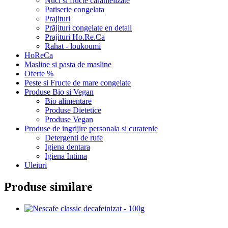
Nuci si fructe caramelizate
Patiserie congelata
Prajituri
Prăjituri congelate en detail
Prajituri Ho.Re.Ca
Rahat - loukoumi
HoReCa
Masline si pasta de masline
Oferte %
Peste si Fructe de mare congelate
Produse Bio si Vegan
Bio alimentare
Produse Dietetice
Produse Vegan
Produse de ingrijire personala si curatenie
Detergenti de rufe
Igiena dentara
Igiena Intima
Uleiuri
Produse similare