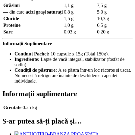
Grăsimi
1,1 g
7,5 g
— din care
acizi grași saturați
0,8 g
5,0 g
Glucide
1,5 g
10,3 g
Proteine
1,0 g
6,5 g
Sare
0,03 g
0,20 g
Informații Suplimentare
Conținut Pachet:
10 capsule x 15g (Total 150g).
Ingrediente:
Lapte de vacă integral, stabilizator (fosfat de
sodiu).
Condiții de păstrare:
A se păstra într-un loc răcoros și uscat.
Nu necesită refrigerare înainte de deschiderea capsulei
individuale.
Informații suplimentare
Greutate
0.25 kg
S-ar putea să-ți placă și…