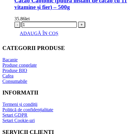
Cacao Caotonic (pudra instant de cacao cu 11
vitamine și fier) – 500g
35.86
lei
-
+
ADAUGĂ ÎN COȘ
CATEGORII PRODUSE
Bacanie
Produse congelate
Produse BIO
Cafea
Consumabile
INFORMATII
Termeni și condiții
Politică de confidențialitate
Setari GDPR
Setari Cookie-uri
SERVICII CLIENȚI