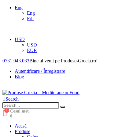
Eng
Eng
Frh
|
USD
USD
EUR
0731.043.033
Bine ai venit pe Produse-Grecia.ro!
|
Autentificare / Înregistrare
Blog
|
Search
0
Cosul meu
0
Acasă
Produse
Cafea