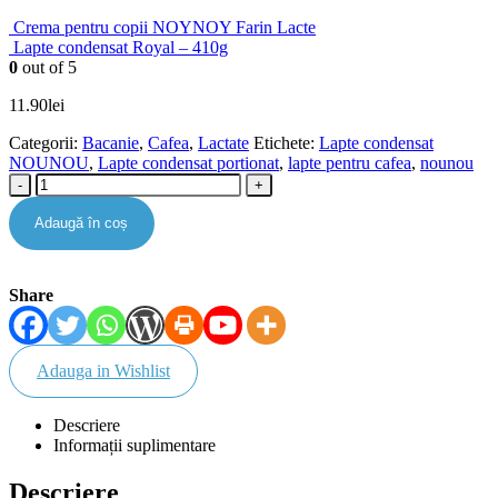
Crema pentru copii NOYNOY Farin Lacte
Lapte condensat Royal – 410g
0
out of 5
11.90
lei
Categorii:
Bacanie
,
Cafea
,
Lactate
Etichete:
Lapte condensat
NOUNOU
,
Lapte condensat portionat
,
lapte pentru cafea
,
nounou
-
+
Adaugă în coș
Share
Adauga in Wishlist
Descriere
Informații suplimentare
Descriere