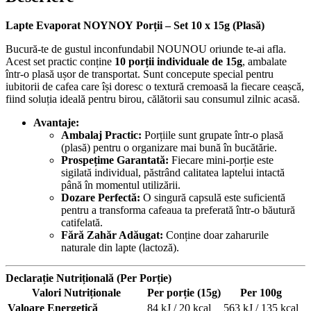
Lapte Evaporat NOΥNOΥ Porții – Set 10 x 15g (Plasă)
Bucură-te de gustul inconfundabil
NOUNOU
oriunde te-ai afla.
Acest set practic conține
10 porții individuale de 15g
, ambalate
într-o plasă ușor de transportat. Sunt concepute special pentru
iubitorii de cafea care își doresc o textură cremoasă la fiecare ceașcă,
fiind soluția ideală pentru birou, călătorii sau consumul zilnic acasă.
Avantaje:
Ambalaj Practic:
Porțiile sunt grupate într-o plasă
(plasă) pentru o organizare mai bună în bucătărie.
Prospețime Garantată:
Fiecare mini-porție este
sigilată individual, păstrând calitatea laptelui intactă
până în momentul utilizării.
Dozare Perfectă:
O singură capsulă este suficientă
pentru a transforma cafeaua ta preferată într-o băutură
catifelată.
Fără Zahăr Adăugat:
Conține doar zaharurile
naturale din lapte (lactoză).
Declarație Nutrițională (Per Porție)
Valori Nutriționale
Per porție (15g)
Per 100g
Valoare Energetică
84 kJ / 20 kcal
563 kJ / 135 kcal