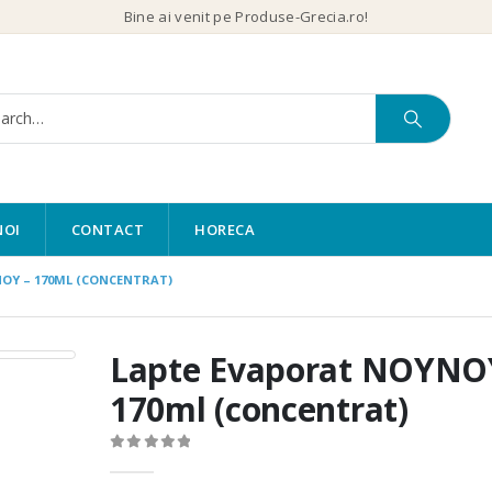
Bine ai venit pe Produse-Grecia.ro!
NOI
CONTACT
HORECA
OY – 170ML (CONCENTRAT)
Lapte Evaporat NOYNO
170ml (concentrat)
0
out of 5