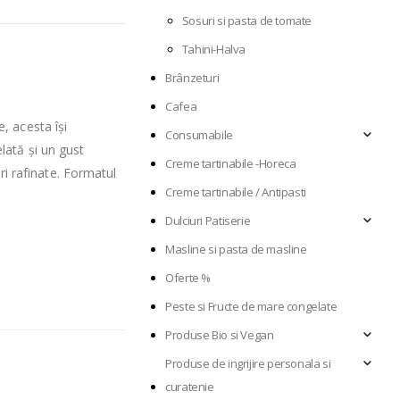
Sosuri si pasta de tomate
Tahini-Halva
Brânzeturi
Cafea
e, acesta își
Consumabile
elată și un gust
Creme tartinabile -Horeca
uri rafinate. Formatul
Creme tartinabile / Antipasti
Dulciuri Patiserie
Masline si pasta de masline
Oferte %
Peste si Fructe de mare congelate
Produse Bio si Vegan
Produse de ingrijire personala si
curatenie