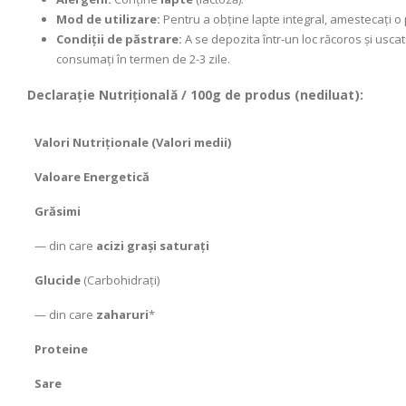
Mod de utilizare:
Pentru a obține lapte integral, amestecați o 
Condiții de păstrare:
A se depozita într-un loc răcoros și uscat.
consumați în termen de 2-3 zile.
Declarație Nutrițională /
100g de produs (nediluat)
:
Valori Nutriționale (Valori medii)
Valoare Energetică
Grăsimi
— din care
acizi grași saturați
Glucide
(Carbohidrați)
— din care
zaharuri
*
Proteine
Sare