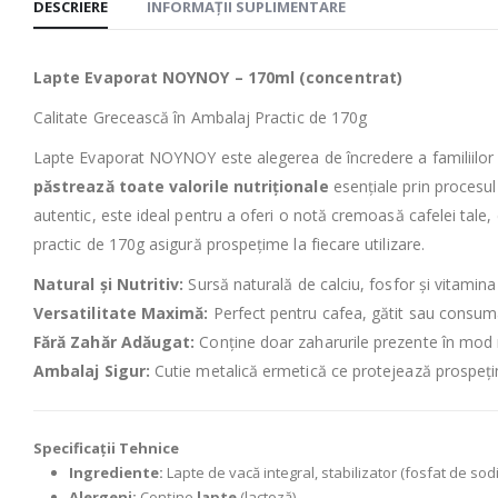
DESCRIERE
INFORMAȚII SUPLIMENTARE
Lapte Evaporat NOYNOY – 170ml (concentrat)
Calitate Grecească în Ambalaj Practic de 170g
Lapte Evaporat NOΥNOΥ
este alegerea de încredere a familiilor 
păstrează toate
valorile
nutriționale
esențiale prin procesu
autentic, este ideal pentru a oferi o notă cremoasă cafelei tale, d
practic de 170g asigură prospețime la fiecare utilizare.
Natural și Nutritiv:
Sursă naturală de calciu, fosfor și vitamina
Versatilitate Maximă:
Perfect pentru cafea, gătit sau consumat
Fără Zahăr Adăugat:
Conține doar zaharurile prezente în mod n
Ambalaj Sigur:
Cutie metalică ermetică ce protejează prospețim
Specificații Tehnice
Ingrediente:
Lapte de vacă integral, stabilizator (fosfat de sodi
Alergeni:
Conține
lapte
(lactoză).