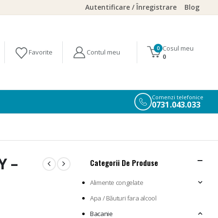
Autentificare / Înregistrare
Blog
Cosul meu
0
0
Comenzi telefonice
0731.043.033
Y –
Categorii De Produse
Alimente congelate
Apa / Băuturi fara alcool
Bacanie