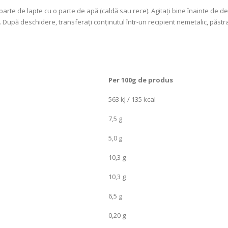
parte de lapte cu o parte de apă (caldă sau rece). Agitați bine înainte de d
 După deschidere, transferați conținutul într-un recipient nemetalic, păstrați
Per 100g de produs
563 kJ / 135 kcal
7,5 g
5,0 g
10,3 g
10,3 g
6,5 g
0,20 g