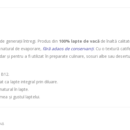
de generații întregi. Produs din
100% lapte de vacă
de înaltă calitat
l natural de evaporare,
fără adaos de conservanți
. Cu o textură catif
ar și pentru a fi utilizat în preparate culinare, sosuri albe sau desert
 B12.
 ca lapte integral prin diluare.
atural în lapte.
ea și gustul laptelui.
u).