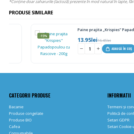
*Conține doar zaharurile (lactoză) prezente în mod natural în lapte, fă
PRODUSE SIMILARE
Paine prajita „Krispies” Papadopoulou cu
-15%
13.95
lei
16.45
lei
-
+
ADAUGĂ ÎN COȘ
CATEGORII PRODUSE
INFORMATII
Bacanie
Termeni și cond
Produse congelate
Politică de con
Produse BIO
Setari GDPR
Cafea
Setari Cookie-u
Consumabile