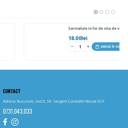
Sarmalute in foi de vita de vie – 280g
18.00
lei
+
ADAUGĂ ÎN COȘ
CONTACT
Adresa: Bucuresti, sect.5, Str. Sergent Constatin Musat 52 A
0731.043.033