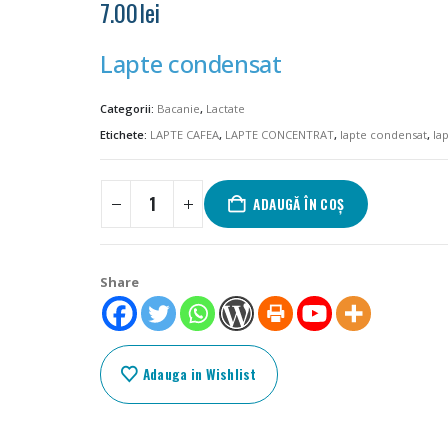
7.00
lei
Lapte condensat
Categorii:
Bacanie
,
Lactate
Etichete:
LAPTE CAFEA
,
LAPTE CONCENTRAT
,
lapte condensat
,
la
ADAUGĂ ÎN COȘ
Share
Adauga in Wishlist