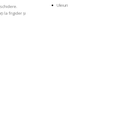
Uleiuri
eschidere.
 la frigider și