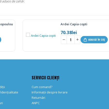
ră adaos de zahăr.
 Rascove – 200g
Ardei Capia copti
70.38
lei
-
+
-
ADAUGĂ ÎN COȘ
SERVICII CLIENȚI
iții
Cum comand?
fidențialitate
Informații despre livrare
Returnări
ri
ANPC