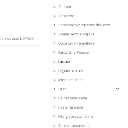
Compot
Conserve
Conserve si preparate din pește
Creme pentru prăjituri
pte evaporat
,
NOYNOY
Dulcețuri - Marmelade
Faina, Gris, Pesmet
Lactate
Legume uscate
Miere de albine
Oțet
Paine traditionala
Paste fainoase
Pita greceasca - chifle
Sare si condimente