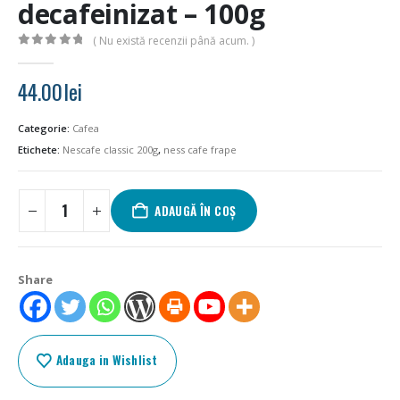
decafeinizat – 100g
( Nu există recenzii până acum. )
0
out of 5
44.00
lei
Categorie:
Cafea
Etichete:
Nescafe classic 200g
,
ness cafe frape
ADAUGĂ ÎN COȘ
Share
Adauga in Wishlist