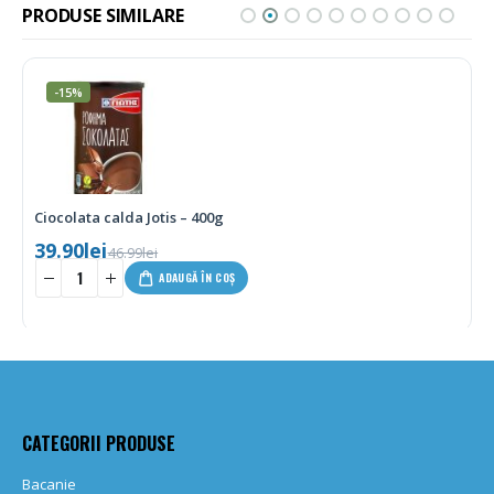
PRODUSE SIMILARE
-15%
Ciocolata calda Jotis – 400g
39.90
lei
46.99
lei
-
+
ADAUGĂ ÎN COȘ
CATEGORII PRODUSE
Bacanie