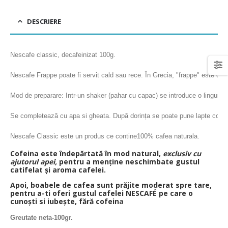
DESCRIERE
Nescafe classic, decafeinizat 100g.

Nescafe Frappe poate fi servit cald sau rece. În Grecia, "frappe" este o caf
Mod de preparare: Intr-un shaker (pahar cu capac) se introduce o linguriț
Se completează cu apa si gheata. După dorința se poate pune lapte condens
Nescafe Classic este un produs ce contine100% cafea naturala.
Cofeina este îndepărtată în mod natural,
exclusiv cu
ajutorul apei,
pentru a menține neschimbate gustul
catifelat și aroma cafelei.
Apoi, boabele de cafea sunt prăjite moderat spre tare,
pentru a-ti oferi gustul cafelei NESCAFÉ pe care o
cunoști si iubește, fără cofein
a
Greutate neta-100gr.