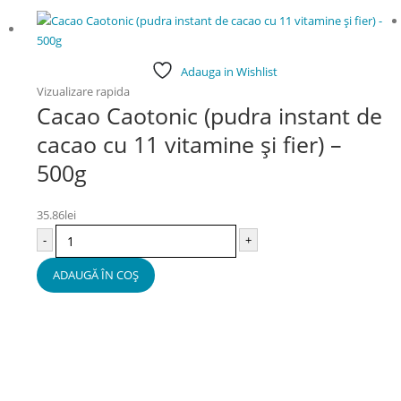
Adauga in Wishlist
Vizualizare rapida
Cacao Caotonic (pudra instant de
cacao cu 11 vitamine și fier) –
500g
35.86
lei
-
+
ADAUGĂ ÎN COȘ