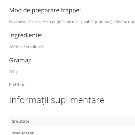
Mod de preparare frappe:
Se amestecă nescafe cu puțină apă rece și zahăr (opțional) până se obț
Ingrediente:
100% cafea solubilă.
Gramaj:
200 g
Pret/buc
Informații suplimentare
Greutate
Producator