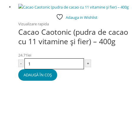
Adauga in Wishlist
Vizualizare rapida
Cacao Caotonic (pudra de cacao
cu 11 vitamine și fier) – 400g
24.71
lei
-
+
ADAUGĂ ÎN COȘ