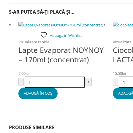
S-AR PUTEA SĂ-ȚI PLACĂ ȘI…
Adauga in Wishlist
Vizualizare rapida
Vizualizare
Lapte Evaporat NOYNOY
Cioco
– 170ml (concentrat)
LACT
7.00
lei
15.50
lei
-
+
-
ADAUGĂ ÎN COȘ
ADAUGĂ
PRODUSE SIMILARE