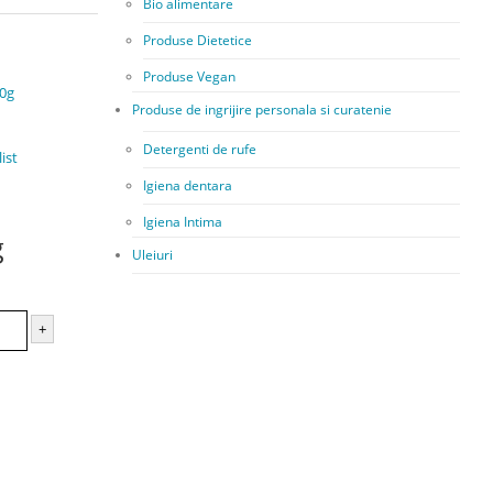
Bio alimentare
Produse Dietetice
Produse Vegan
Produse de ingrijire personala si curatenie
Detergenti de rufe
ist
Igiena dentara
Igiena Intima
g
Uleiuri
+