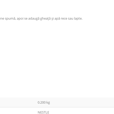
ine spumă, apoi se adaugă gheață și apă rece sau lapte.
0.200 kg
NESTLE