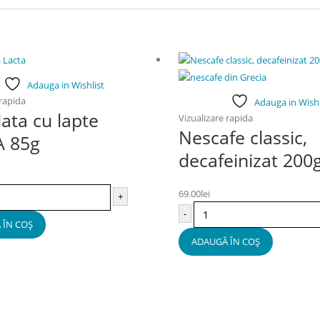
Adauga in Wishlist
 rapida
Adauga in Wishl
lata cu lapte
Vizualizare rapida
Nescafe classic,
A 85g
decafeinizat 200
69.00
lei
+
-
 ÎN COȘ
ADAUGĂ ÎN COȘ