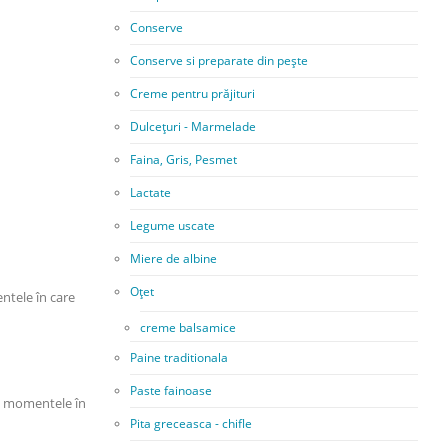
Conserve
Conserve si preparate din pește
Creme pentru prăjituri
Dulcețuri - Marmelade
Faina, Gris, Pesmet
Lactate
Legume uscate
Miere de albine
Oțet
ntele în care
creme balsamice
Paine traditionala
Paste fainoase
ru momentele în
Pita greceasca - chifle