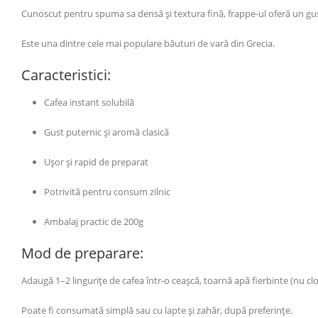
Cunoscut pentru spuma sa densă și textura fină, frappe-ul oferă un gust 
Este una dintre cele mai populare băuturi de vară din Grecia.
Caracteristici:
Cafea instant solubilă
Gust puternic și aromă clasică
Ușor și rapid de preparat
Potrivită pentru consum zilnic
Ambalaj practic de 200g
Mod de preparare:
Adaugă 1–2 lingurițe de cafea într-o ceașcă, toarnă apă fierbinte (nu cl
Poate fi consumată simplă sau cu lapte și zahăr, după preferințe.