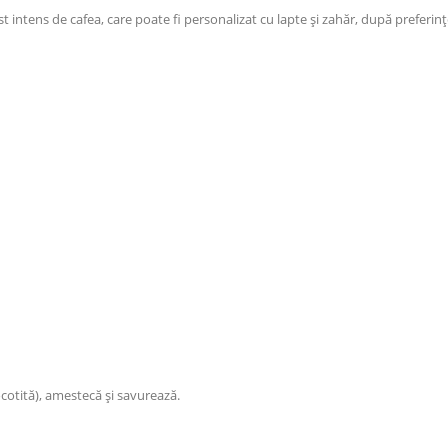
intens de cafea, care poate fi personalizat cu lapte și zahăr, după preferinț
ocotită), amestecă și savurează.