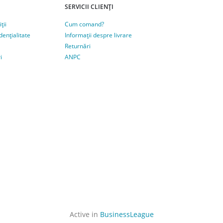
SERVICII CLIENȚI
ții
Cum comand?
dențialitate
Informații despre livrare
Returnări
i
ANPC
Active in
BusinessLeague