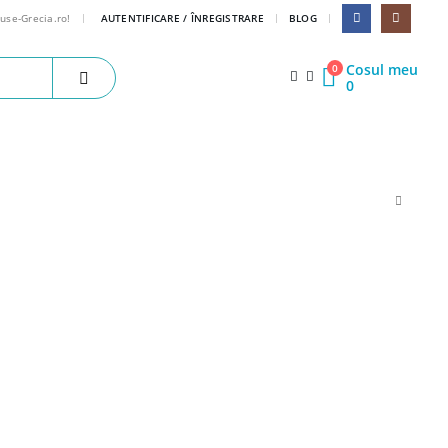
|
|
duse-Grecia.ro!
AUTENTIFICARE / ÎNREGISTRARE
BLOG
Cosul meu
0
0