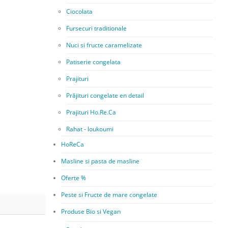
Ciocolata
Fursecuri traditionale
Nuci si fructe caramelizate
Patiserie congelata
Prajituri
Prăjituri congelate en detail
Prajituri Ho.Re.Ca
Rahat - loukoumi
HoReCa
Masline si pasta de masline
Oferte %
Peste si Fructe de mare congelate
Produse Bio si Vegan