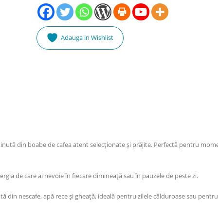
Adauga in Wishlist
ținută din boabe de cafea atent selecționate și prăjite. Perfectă pentru mome
ergia de care ai nevoie în fiecare dimineață sau în pauzele de peste zi.
ată din nescafe, apă rece și gheață, ideală pentru zilele călduroase sau pent