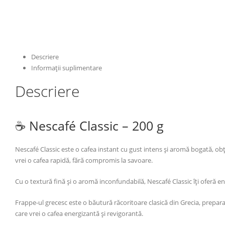
Descriere
Informații suplimentare
Descriere
☕ Nescafé Classic – 200 g
Nescafé Classic este o cafea instant cu gust intens și aromă bogată, ob
vrei o cafea rapidă, fără compromis la savoare.
Cu o textură fină și o aromă inconfundabilă, Nescafé Classic îți oferă en
Frappe-ul grecesc este o băutură răcoritoare clasică din Grecia, prepar
care vrei o cafea energizantă și revigorantă.