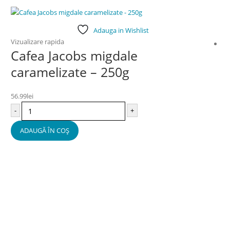
Adauga in Wishlist
Vizualizare rapida
Cafea Jacobs migdale
caramelizate – 250g
56.99
lei
-
+
ADAUGĂ ÎN COȘ