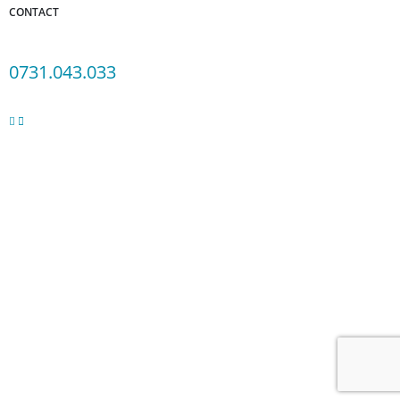
CONTACT
Adresa: Bucuresti, sect.5, Str. Sergent Constatin Musat 52 A
0731.043.033