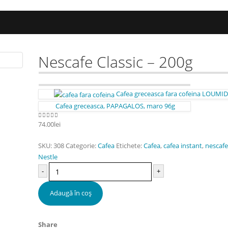
Nescafe Classic – 200g
Cafea greceasca fara cofeina LOUMID
Cafea greceasca, PAPAGALOS, maro 96g
74.00
lei
0
out of 5
SKU:
308
Categorie:
Cafea
Etichete:
Cafea
,
cafea instant
,
nescafe
Nestle
-
+
Adaugă în coș
Share