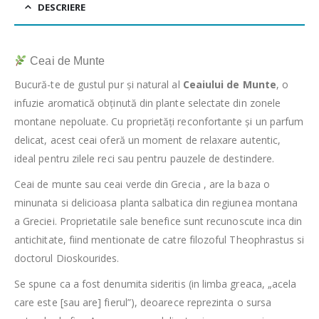
DESCRIERE
Ceai de Munte
Bucură-te de gustul pur și natural al
Ceaiului de Munte
, o
infuzie aromatică obținută din plante selectate din zonele
montane nepoluate. Cu proprietăți reconfortante și un parfum
delicat, acest ceai oferă un moment de relaxare autentic,
ideal pentru zilele reci sau pentru pauzele de destindere.
Ceai de munte sau ceai verde din Grecia ,
are la baza o
minunata si delicioasa planta salbatica din regiunea montana
a Greciei. Proprietatile sale benefice sunt recunoscute inca din
antichitate, fiind mentionate de catre filozoful Theophrastus si
doctorul Dioskourides.
Se spune ca a fost denumita sideritis (in limba greaca, „acela
care este [sau are] fierul”), deoarece reprezinta o sursa