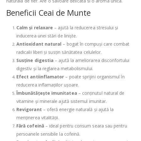
naturala de fier. Are o savoare delicata si o aroma unica.
Beneficii Ceai de Munte
Calm și relaxare
– ajută la reducerea stresului și
inducerea unei stări de liniște.
Antioxidant natural
– bogat în compuși care combat
radicalii liberi și susțin sănătatea celulelor.
Susține digestia
– ajută la ameliorarea disconfortului
digestiv și la reglarea metabolismului.
Efect antiinflamator
– poate sprijini organismul în
reducerea inflamațiilor ușoare.
Îmbunătățește imunitatea
– conținutul natural de
vitamine și minerale ajută sistemul imunitar.
Revigorant
– oferă energie naturală și ajută la
menținerea vitalității.
Fără cofeină
– ideal pentru consum seara sau pentru
persoanele sensibile la cofeină.