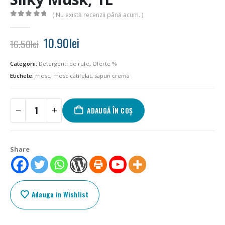
( Nu există recenzii până acum. )
0
out of 5
Prețul
Prețul
10.90
lei
16.50
lei
inițial
curent
a
este:
Categorii:
Detergenti de rufe
,
Oferte %
fost:
10.90lei.
Etichete:
mosc
,
mosc catifelat
,
sapun crema
16.50lei.
ADAUGĂ ÎN COȘ
Share
Adauga in Wishlist