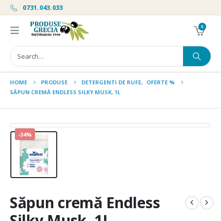
0731.043.033
0
HOME
PRODUSE
DETERGENTI DE RUFE
,
OFERTE %
SĂPUN CREMĂ ENDLESS SILKY MUSK, 1L
-34%
Săpun cremă Endless
Silky Musk, 1L