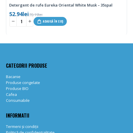
Detergent de rufe Eureka Oriental White Musk – 35spal
52.94
lei
70.19
lei
-
+
ADAUGĂ ÎN COȘ
CATEGORII PRODUSE
Bacanie
Produse congelate
Produse BIO
Cafea
Consumabile
INFORMATII
Termeni și condiții
Politică de confidențialitate