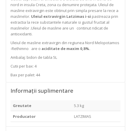
nord in insula Creta, zona cu denumire protejata. Uleiul de
masline extravirgin este obtinut prin simpla presare la rece a
maslinelor.
Uleiul extravirgin Latzimas i-si
pastreaza prin
extractia la rece substantele naturale si gustul fructat al
maslinelor .Uleiul de masline are un continut ridicat de
antioxidanti.
Uleiul de masline extravirgin din regiunea Nord Melopotamos
-Rethimno are o
aciditate de maxim 0,8%.
Ambalaj: bidon de tabla 5L
Cutii per bax: 4
Bax per palet: 44
Informații suplimentare
Greutate
5.3 kg
Producator
LATZIMAS