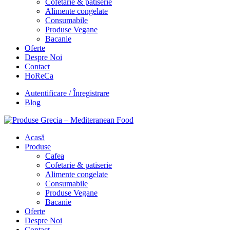
Cofetarie & patiserie
Alimente congelate
Consumabile
Produse Vegane
Bacanie
Oferte
Despre Noi
Contact
HoReCa
Autentificare / Înregistrare
Blog
Acasă
Produse
Cafea
Cofetarie & patiserie
Alimente congelate
Consumabile
Produse Vegane
Bacanie
Oferte
Despre Noi
Contact