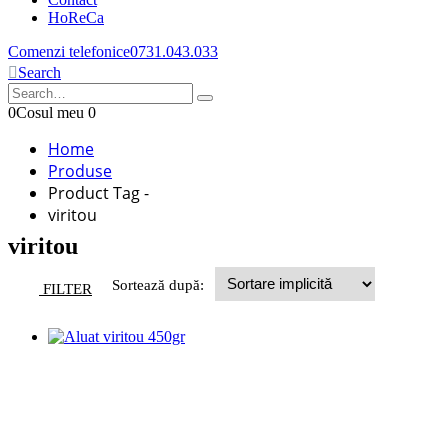
HoReCa
Comenzi telefonice
0731.043.033
Search
0
Cosul meu
0
Home
Produse
Product Tag -
viritou
viritou
Sortează după:
FILTER