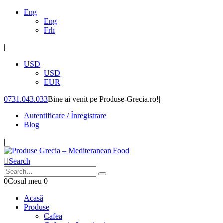
Eng
Eng
Frh
|
USD
USD
EUR
0731.043.033
Bine ai venit pe Produse-Grecia.ro!
|
Autentificare / Înregistrare
Blog
|
Search
0
Cosul meu
0
Acasă
Produse
Cafea