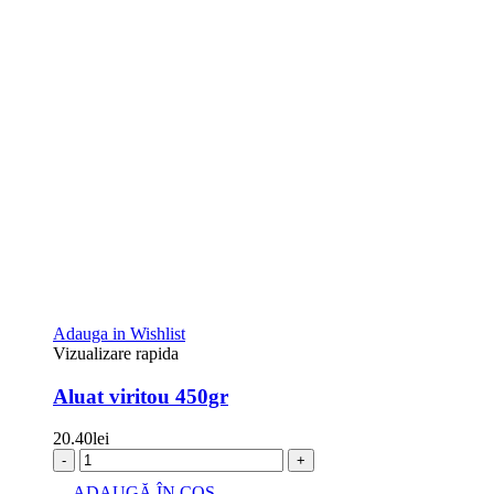
Adauga in Wishlist
Vizualizare rapida
Aluat viritou 450gr
20.40
lei
-
+
ADAUGĂ ÎN COȘ