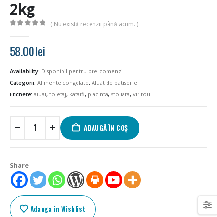
2kg
( Nu există recenzii până acum. )
0
out of 5
58.00
lei
Availability:
Disponibil pentru pre-comenzi
Categorii:
Alimente congelate
,
Aluat de patiserie
Etichete:
aluat
,
foietaj
,
kataifi
,
placinta
,
sfoliata
,
viritou
ADAUGĂ ÎN COȘ
Share
Adauga in Wishlist