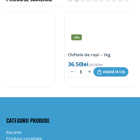
-6%
Chiftele de roșii – 1kg
36.50
lei
39.00
lei
-
+
ADAUGĂ ÎN COȘ
CATEGORII PRODUSE
Bacanie
Produse congelate