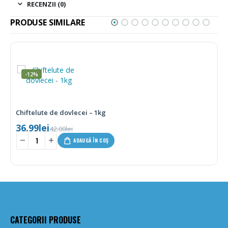
RECENZII (0)
PRODUSE SIMILARE
ovlecei – 1kg
Aluat de cataif –
33.00
lei
lei
-
+
ADAUGĂ ÎN COȘ
CATEGORII PRODUSE