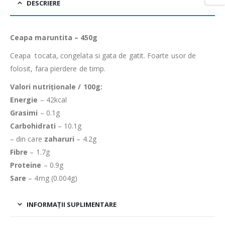
DESCRIERE
Ceapa maruntita – 450g
Ceapa tocata, congelata si gata de gatit. Foarte usor de
folosit, fara pierdere de timp.
Valori nutriționale / 100g:
Energie
– 42kcal
Grasimi
– 0.1g
Carbohidrati
– 10.1g
– din care
zaharuri
– 4.2g
Fibre
– 1.7g
Proteine
– 0.9g
Sare
– 4mg (0.004g)
INFORMAȚII SUPLIMENTARE