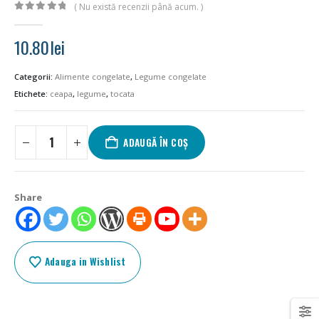
( Nu există recenzii până acum. )
0
out of 5
10.80
lei
Categorii:
Alimente congelate
,
Legume congelate
Etichete:
ceapa
,
legume
,
tocata
ADAUGĂ ÎN COȘ
Share
Adauga in Wishlist