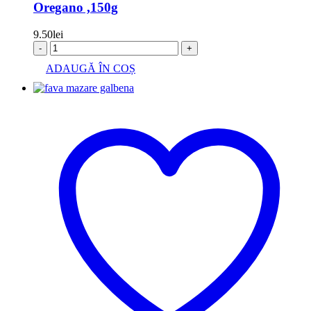
Oregano ,150g
9.50
lei
-
+
ADAUGĂ ÎN COȘ