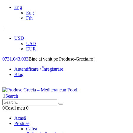
Eng
Eng
Frh
|
USD
USD
EUR
0731.043.033
Bine ai venit pe Produse-Grecia.ro!
|
Autentificare / Înregistrare
Blog
|
Search
0
Cosul meu
0
Acasă
Produse
Cafea