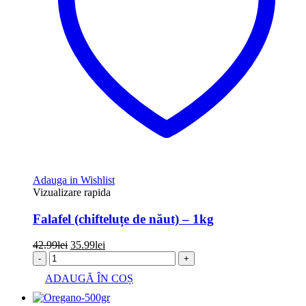
Adauga in Wishlist
Vizualizare rapida
Falafel (chifteluțe de năut) – 1kg
Prețul
Prețul
42.99
lei
35.99
lei
inițial
curent
-
+
a
este:
ADAUGĂ ÎN COȘ
fost:
35.99lei.
42.99lei.