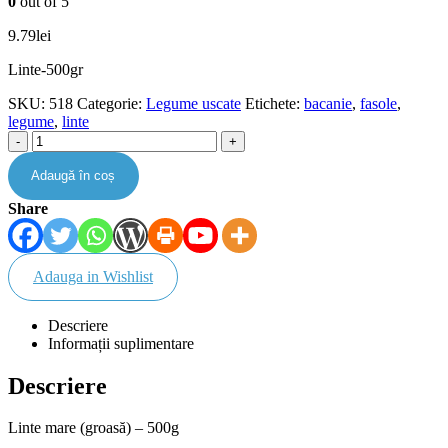
0
out of 5
9.79
lei
Linte-500gr
SKU:
518
Categorie:
Legume uscate
Etichete:
bacanie
,
fasole
,
legume
,
linte
-
+
Adaugă în coș
Share
Adauga in Wishlist
Descriere
Informații suplimentare
Descriere
Linte mare (groasă) – 500g