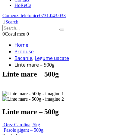
HoReCa
Comenzi telefonice
0731.043.033
Search
0
Cosul meu
0
Home
Produse
Bacanie
,
Legume uscate
Linte mare – 500g
Linte mare – 500g
Linte mare – 500g
Orez Carolina, 5kg
Fasole gigant – 500g