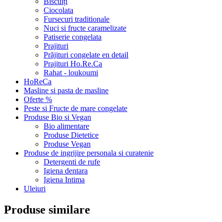
Biscuiți
Ciocolata
Fursecuri traditionale
Nuci si fructe caramelizate
Patiserie congelata
Prajituri
Prăjituri congelate en detail
Prajituri Ho.Re.Ca
Rahat - loukoumi
HoReCa
Masline si pasta de masline
Oferte %
Peste si Fructe de mare congelate
Produse Bio si Vegan
Bio alimentare
Produse Dietetice
Produse Vegan
Produse de ingrijire personala si curatenie
Detergenti de rufe
Igiena dentara
Igiena Intima
Uleiuri
Produse similare