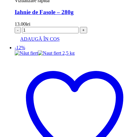
Vizualizare rapida
Iahnie de Fasole – 280g
13.00
lei
-
+
ADAUGĂ ÎN COȘ
-12%