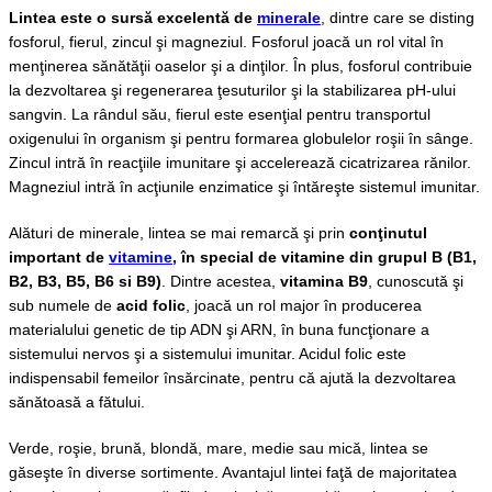
Lintea este o sursă excelentă de
minerale
, dintre care se disting
fosforul, fierul, zincul şi magneziul. Fosforul joacă un rol vital în
menţinerea sănătăţii oaselor şi a dinţilor. În plus, fosforul contribuie
la dezvoltarea şi regenerarea ţesuturilor şi la stabilizarea pH-ului
sangvin. La rândul său, fierul este esenţial pentru transportul
oxigenului în organism şi pentru formarea globulelor roşii în sânge.
Zincul intră în reacţiile imunitare şi accelerează cicatrizarea rănilor.
Magneziul intră în acţiunile enzimatice şi întăreşte sistemul imunitar.
Alături de minerale, lintea se mai remarcă şi prin
conţinutul
important de
vitamine
, în special de vitamine din grupul B (B1,
B2, B3, B5, B6 si B9)
. Dintre acestea,
vitamina B9
, cunoscută şi
sub numele de
acid folic
, joacă un rol major în producerea
materialului genetic de tip ADN şi ARN, în buna funcţionare a
sistemului nervos şi a sistemului imunitar. Acidul folic este
indispensabil femeilor însărcinate, pentru că ajută la dezvoltarea
sănătoasă a fătului.
Verde, roşie, brună, blondă, mare, medie sau mică, lintea se
găseşte în diverse sortimente. Avantajul lintei faţă de majoritatea