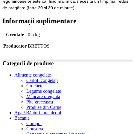
leguminoaselor este că, fiind mai mică, necesită un timp mai redus
de pregătire (între 20 şi 30 de minute).
Informații suplimentare
Greutate
0.5 kg
Producator
BRETTOS
Categorii de produse
Alimente congelate
Cartofi congelați
Crochete
Legume congelate
Mâncare pregătită
Pita greceasca
Produse din Carne
Apa / Băuturi fara alcool
Bacanie
Compot
Conserve