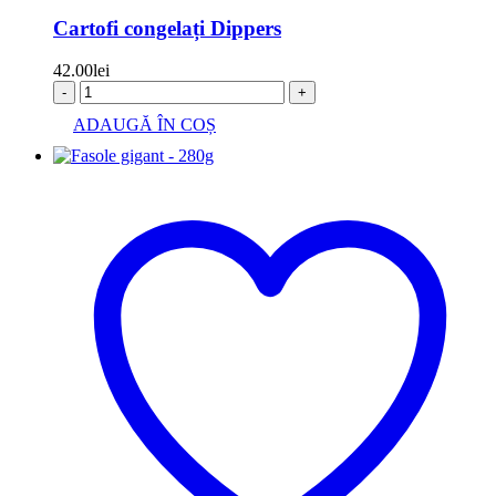
Cartofi congelați Dippers
42.00
lei
-
+
ADAUGĂ ÎN COȘ