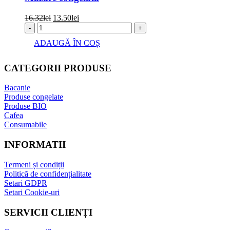
Prețul
Prețul
16.32
lei
13.50
lei
inițial
curent
-
+
a
este:
ADAUGĂ ÎN COȘ
fost:
13.50lei.
16.32lei.
CATEGORII PRODUSE
Bacanie
Produse congelate
Produse BIO
Cafea
Consumabile
INFORMATII
Termeni și condiții
Politică de confidențialitate
Setari GDPR
Setari Cookie-uri
SERVICII CLIENȚI