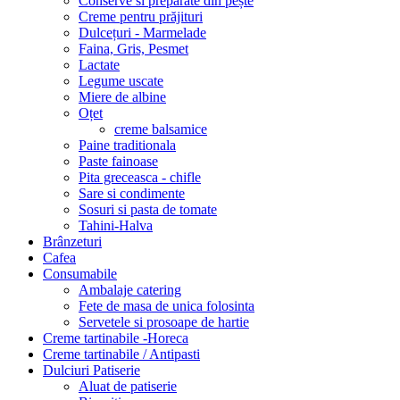
Conserve si preparate din pește
Creme pentru prăjituri
Dulcețuri - Marmelade
Faina, Gris, Pesmet
Lactate
Legume uscate
Miere de albine
Oțet
creme balsamice
Paine traditionala
Paste fainoase
Pita greceasca - chifle
Sare si condimente
Sosuri si pasta de tomate
Tahini-Halva
Brânzeturi
Cafea
Consumabile
Ambalaje catering
Fete de masa de unica folosinta
Servetele si prosoape de hartie
Creme tartinabile -Horeca
Creme tartinabile / Antipasti
Dulciuri Patiserie
Aluat de patiserie