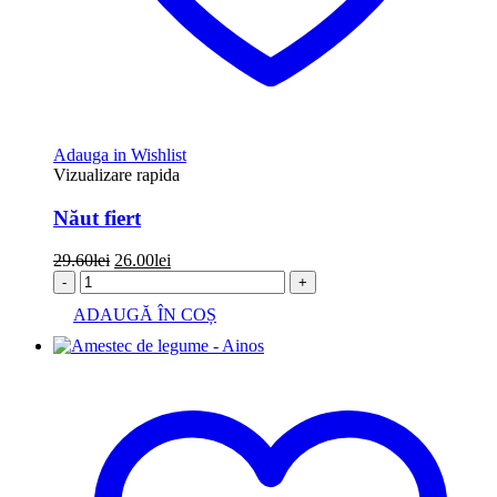
Adauga in Wishlist
Vizualizare rapida
Năut fiert
Prețul
Prețul
29.60
lei
26.00
lei
inițial
curent
-
+
a
este:
ADAUGĂ ÎN COȘ
fost:
26.00lei.
29.60lei.