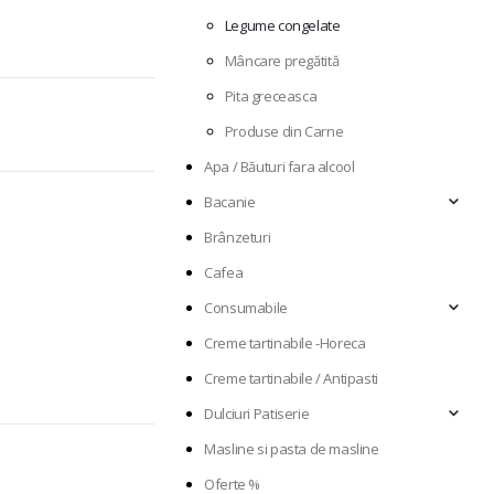
Legume congelate
Mâncare pregătită
Pita greceasca
Produse din Carne
Apa / Băuturi fara alcool
Bacanie
Brânzeturi
Cafea
Consumabile
Creme tartinabile -Horeca
Creme tartinabile / Antipasti
Dulciuri Patiserie
Masline si pasta de masline
Oferte %