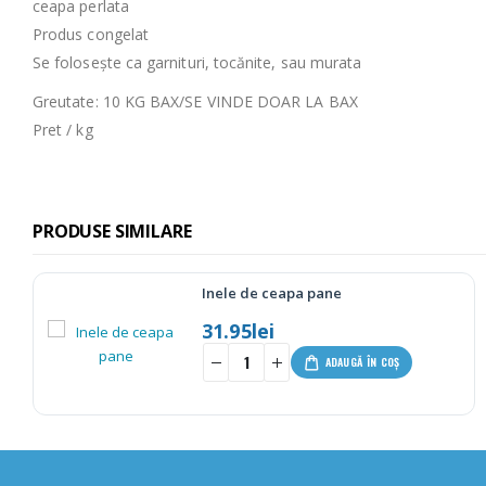
ceapa perlata
Produs congelat
Se folosește ca garnituri, tocănite, sau murata
Greutate: 10 KG BAX/SE VINDE DOAR LA BAX
Pret / kg
PRODUSE SIMILARE
Fasole Borlotti – 1kg
19.60
lei
-
+
ADAUGĂ ÎN COȘ