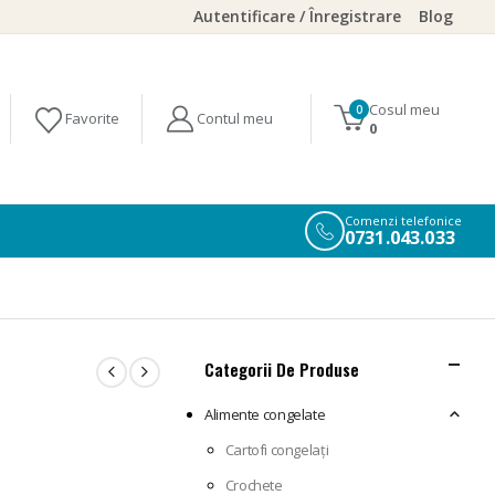
Autentificare / Înregistrare
Blog
Cosul meu
0
0
Comenzi telefonice
0731.043.033
Categorii De Produse
Alimente congelate
Cartofi congelați
Crochete