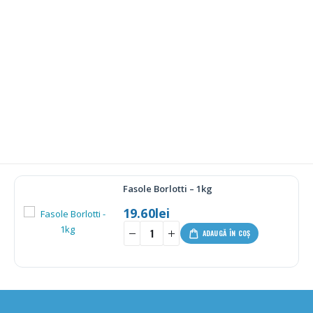
Spring Rolls – 500g
22.45
lei
-
+
ADAUGĂ ÎN COȘ