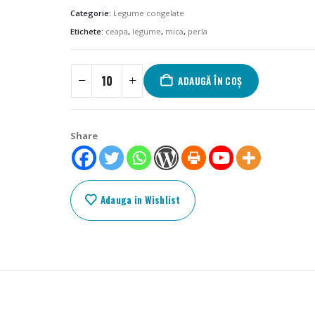
Categorie:
Legume congelate
Etichete:
ceapa
,
legume
,
mica
,
perla
ADAUGĂ ÎN COȘ
Share
Adauga in Wishlist