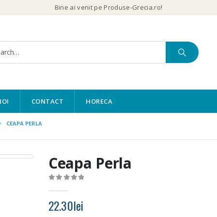
Bine ai venit pe Produse-Grecia.ro!
NOI
CONTACT
HORECA
CEAPA PERLA
Ceapa Perla
0
out of 5
22.30
lei