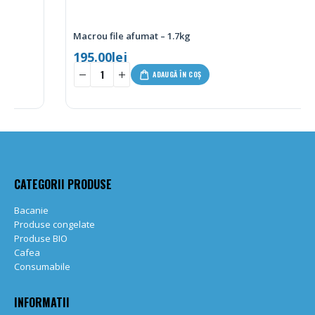
Macrou file afumat – 1.7kg
195.00
lei
ADAUGĂ ÎN COȘ
-
+
CATEGORII PRODUSE
Bacanie
Produse congelate
Produse BIO
Cafea
Consumabile
INFORMATII