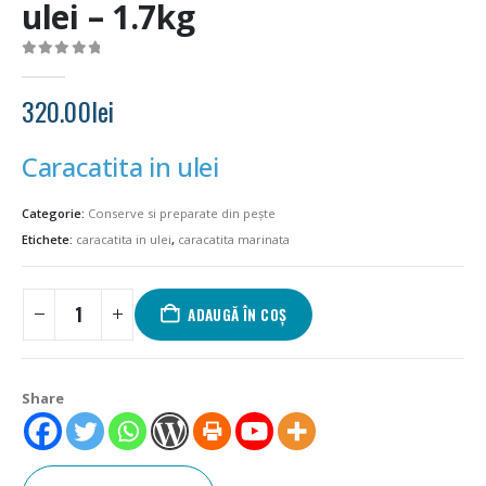
ulei – 1.7kg
0
out of 5
320.00
lei
Caracatita in ulei
Categorie:
Conserve si preparate din pește
Etichete:
caracatita in ulei
,
caracatita marinata
ADAUGĂ ÎN COȘ
Share