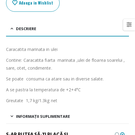
Adauga in Wishlist
DESCRIERE
Caracatita marinata in ulei
Contine: Caracatita fiarta marinata ,ulei de floarea soarelui ,
sare, otet, condimente.
Se poate consuma ca atare sau in diverse salate.
A se pastra la temperatura de +2+4°C
Greutate 1,7 kg/1.3kg net
INFORMAȚII SUPLIMENTARE
S-AR PUTEA SĂ-ȚI PLACĂ ȘI…