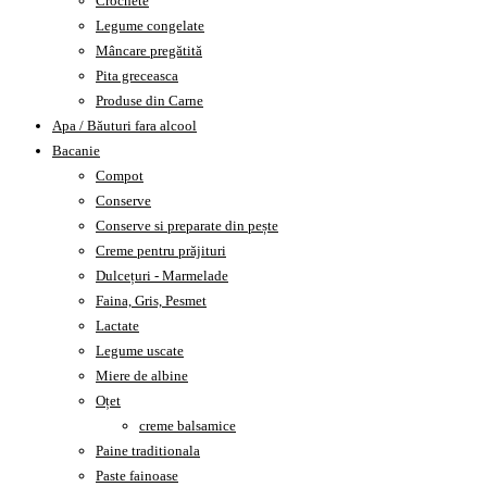
Crochete
Legume congelate
Mâncare pregătită
Pita greceasca
Produse din Carne
Apa / Băuturi fara alcool
Bacanie
Compot
Conserve
Conserve si preparate din pește
Creme pentru prăjituri
Dulcețuri - Marmelade
Faina, Gris, Pesmet
Lactate
Legume uscate
Miere de albine
Oțet
creme balsamice
Paine traditionala
Paste fainoase