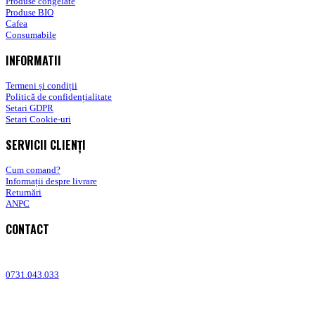
Produse congelate
Produse BIO
Cafea
Consumabile
INFORMATII
Termeni și condiții
Politică de confidențialitate
Setari GDPR
Setari Cookie-uri
SERVICII CLIENȚI
Cum comand?
Informații despre livrare
Returnări
ANPC
CONTACT
Adresa: Bucuresti, sect.5, Str. Sergent Constatin Musat 52 A
0731.043.033