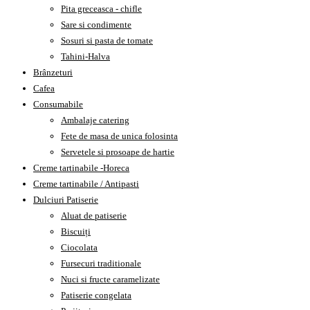
Pita greceasca - chifle
Sare si condimente
Sosuri si pasta de tomate
Tahini-Halva
Brânzeturi
Cafea
Consumabile
Ambalaje catering
Fete de masa de unica folosinta
Servetele si prosoape de hartie
Creme tartinabile -Horeca
Creme tartinabile / Antipasti
Dulciuri Patiserie
Aluat de patiserie
Biscuiți
Ciocolata
Fursecuri traditionale
Nuci si fructe caramelizate
Patiserie congelata