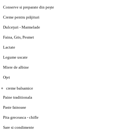
Conserve si preparate din pește
Creme pentru prăjituri
Dulcețuri - Marmelade
Faina, Gris, Pesmet
Lactate
Legume uscate
Miere de albine
Oțet
creme balsamice
Paine traditionala
Paste fainoase
Pita greceasca - chifle
Sare si condimente