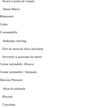
Sosuri si pasta de tomate
Tahini-Halva
Brânzeturi
Cafea
Consumabile
Ambalaje catering
Fete de masa de unica folosinta
Servetele si prosoape de hartie
Creme tartinabile -Horeca
Creme tartinabile / Antipasti
Dulciuri Patiserie
Aluat de patiserie
Biscuiți
Ciocolata