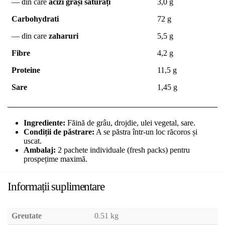
— din care
acizi grași saturați
3,0 g
Carbohydrati
72 g
— din care
zaharuri
5,5 g
Fibre
4,2 g
Proteine
11,5 g
Sare
1,45 g
Ingrediente:
Făină de grâu, drojdie, ulei vegetal, sare.
Condiții de păstrare:
A se păstra într-un loc răcoros și
uscat.
Ambalaj:
2 pachete individuale (fresh packs) pentru
prospețime maximă.
Informații suplimentare
Greutate
0.51 kg