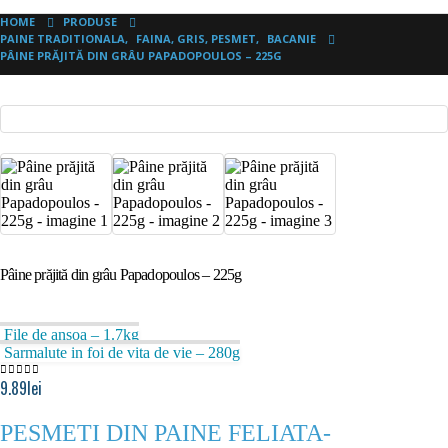
HOME
PRODUSE
PAINE TRADITIONALA
,
FAINA, GRIS, PESMET
,
BACANIE
PÂINE PRĂJITĂ DIN GRÂU PAPADOPOULOS – 225G
Pâine prăjită din grâu Papadopoulos – 225g
File de ansoa – 1.7kg
Sarmalute in foi de vita de vie – 280g
9.89
lei
0
out of 5
PESMETI DIN PAINE FELIATA-