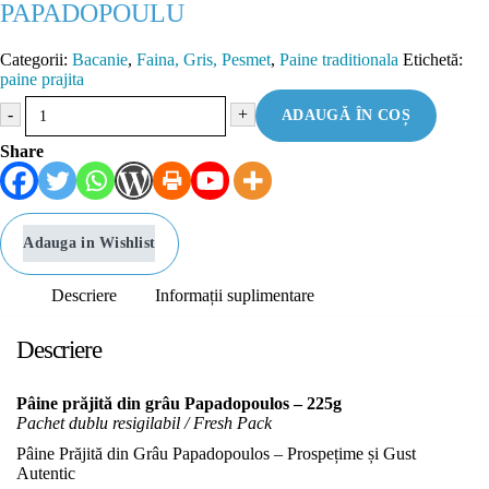
PAPADOPOULU
Categorii:
Bacanie
,
Faina, Gris, Pesmet
,
Paine traditionala
Etichetă:
paine prajita
-
+
ADAUGĂ ÎN COȘ
Share
Adauga in Wishlist
Descriere
Informații suplimentare
Descriere
Pâine prăjită din grâu Papadopoulos – 225g
Pachet dublu resigilabil / Fresh Pack
Pâine Prăjită din Grâu Papadopoulos – Prospețime și Gust
Autentic