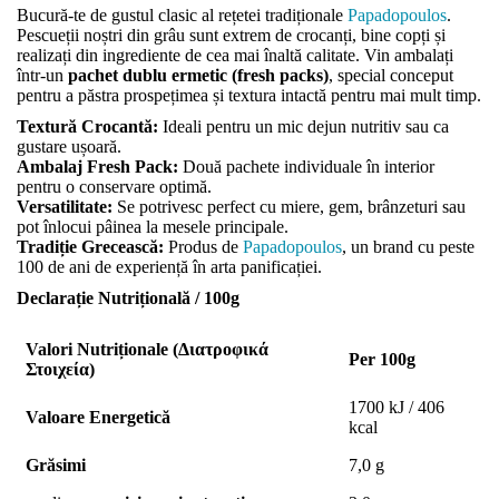
Bucură-te de gustul clasic al rețetei tradiționale
Papadopoulos
.
Pescueții noștri din grâu sunt extrem de crocanți, bine copți și
realizați din ingrediente de cea mai înaltă calitate. Vin ambalați
într-un
pachet dublu ermetic (fresh packs)
, special conceput
pentru a păstra prospețimea și textura intactă pentru mai mult timp.
Textură Crocantă:
Ideali pentru un mic dejun nutritiv sau ca
gustare ușoară.
Ambalaj Fresh Pack:
Două pachete individuale în interior
pentru o conservare optimă.
Versatilitate:
Se potrivesc perfect cu miere, gem, brânzeturi sau
pot înlocui pâinea la mesele principale.
Tradiție Grecească:
Produs de
Papadopoulos
, un brand cu peste
100 de ani de experiență în arta panificației.
Declarație Nutrițională / 100g
Valori Nutriționale (Διατροφικά
Per 100g
Στοιχεία)
1700 kJ / 406
Valoare Energetică
kcal
Grăsimi
7,0 g