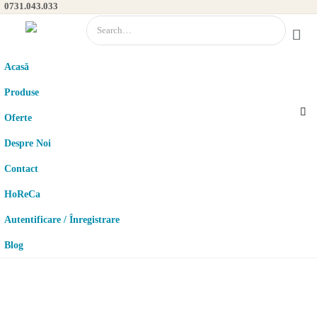
0731.043.033
0
Acasă
Produse
Oferte
Despre Noi
Contact
HoReCa
Autentificare / Înregistrare
Blog
ACASĂ
PRODUSE
OFERTE
DESPRE NOI
CONTACT
HORECA