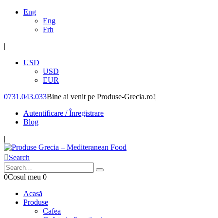
Eng
Eng
Frh
|
USD
USD
EUR
0731.043.033
Bine ai venit pe Produse-Grecia.ro!
|
Autentificare / Înregistrare
Blog
|
Search
0
Cosul meu
0
Acasă
Produse
Cafea