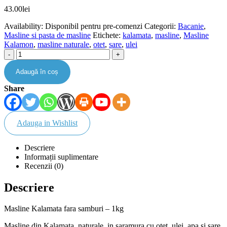
43.00
lei
Availability:
Disponibil pentru pre-comenzi
Categorii:
Bacanie
,
Masline si pasta de masline
Etichete:
kalamata
,
masline
,
Masline
Kalamon
,
masline naturale
,
otet
,
sare
,
ulei
-
+
Adaugă în coș
Share
Adauga in Wishlist
Descriere
Informații suplimentare
Recenzii (0)
Descriere
Masline Kalamata fara samburi – 1kg
Masline din Kalamata, naturale, in saramura cu otet, ulei, apa si sare.