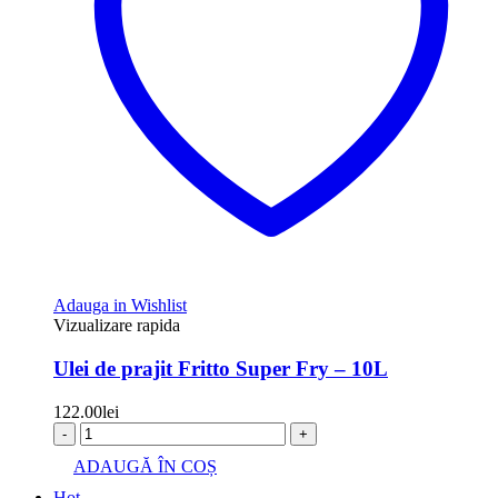
Adauga in Wishlist
Vizualizare rapida
Ulei de prajit Fritto Super Fry – 10L
122.00
lei
-
+
ADAUGĂ ÎN COȘ
Hot