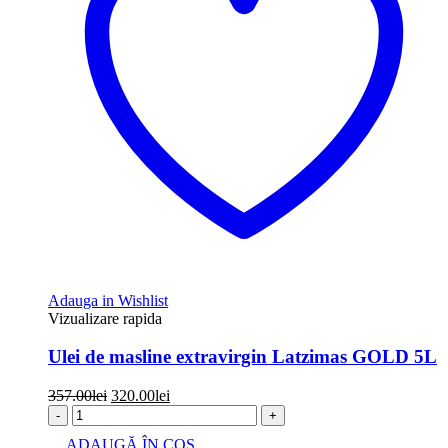
Adauga in Wishlist
Vizualizare rapida
Ulei de masline extravirgin Latzimas GOLD 5L
Prețul
Prețul
357.00
lei
320.00
lei
inițial
curent
-
+
a
este:
ADAUGĂ ÎN COȘ