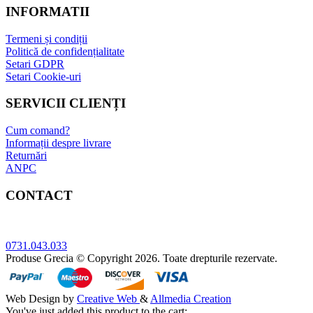
INFORMATII
Termeni și condiții
Politică de confidențialitate
Setari GDPR
Setari Cookie-uri
SERVICII CLIENȚI
Cum comand?
Informații despre livrare
Returnări
ANPC
CONTACT
Adresa: Bucuresti, sect.5, Str. Sergent Constatin Musat 52 A
0731.043.033
Produse Grecia © Copyright 2026. Toate drepturile rezervate.
Web Design by
Creative Web
&
Allmedia Creation
You've just added this product to the cart: