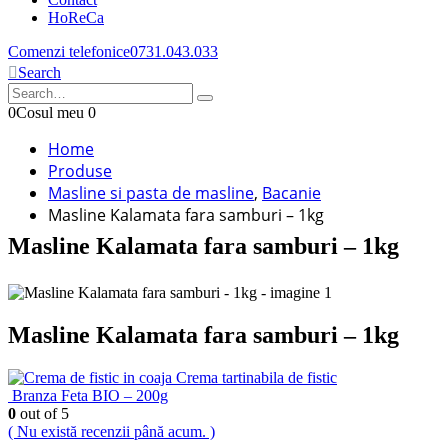
HoReCa
Comenzi telefonice
0731.043.033
Search
0
Cosul meu
0
Home
Produse
Masline si pasta de masline
,
Bacanie
Masline Kalamata fara samburi – 1kg
Masline Kalamata fara samburi – 1kg
Masline Kalamata fara samburi – 1kg
Crema tartinabila de fistic
Branza Feta BIO – 200g
0
out of 5
( Nu există recenzii până acum. )