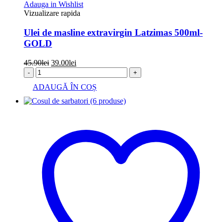
Adauga in Wishlist
Vizualizare rapida
Ulei de masline extravirgin Latzimas 500ml-
GOLD
Prețul
Prețul
45.90
lei
39.00
lei
inițial
curent
-
+
a
este:
ADAUGĂ ÎN COȘ
fost:
39.00lei.
45.90lei.