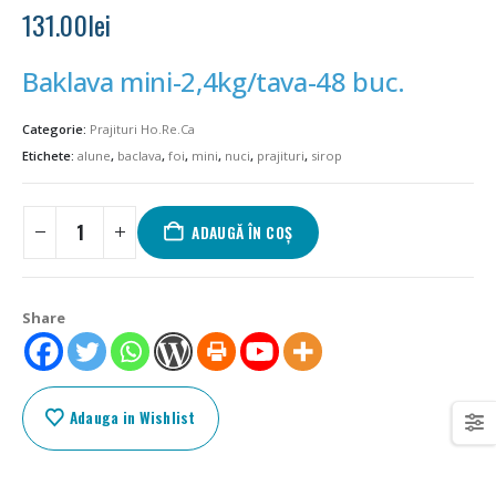
131.00
lei
Baklava mini-2,4kg/tava-48 buc.
Categorie:
Prajituri Ho.Re.Ca
Etichete:
alune
,
baclava
,
foi
,
mini
,
nuci
,
prajituri
,
sirop
ADAUGĂ ÎN COȘ
Share
Adauga in Wishlist