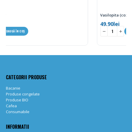
Vasilopita (cozonac) 600g – Faidon
49.90
lei
-
+
ADAUGĂ ÎN COȘ
CATEGORII PRODUSE
Bacanie
Produse congelate
Produse BIO
Cafea
Consumabile
INFORMATII