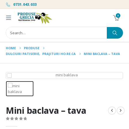
0731.043.033
0
HOME
PRODUSE
DULCIURI PATISERIE
,
PRAJITURI HO.RE.CA
MINI BACLAVA – TAVA
Mini baclava – tava
0
out of 5