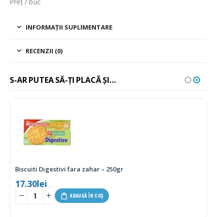
Preț / buc
INFORMAȚII SUPLIMENTARE
RECENZII (0)
S-AR PUTEA SĂ-ȚI PLACĂ ȘI…
Biscuiti Digestivi fara zahar – 250gr
17.30
lei
ADAUGĂ ÎN COȘ