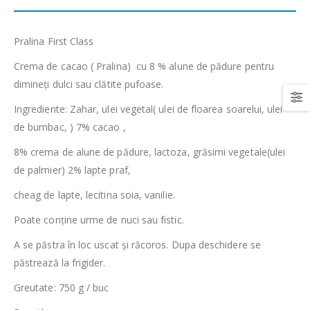
Pralina First Class
Crema de cacao ( Pralina) cu 8 % alune de pădure pentru
dimineți dulci sau clătite pufoase.
Ingrediente: Zahar, ulei vegetal( ulei de floarea soarelui, ulei
de bumbac, ) 7% cacao ,
8% crema de alune de pădure, lactoza, grăsimi vegetale(ulei
de palmier) 2% lapte praf,
cheag de lapte, lecitina soia, vanilie.
Poate conține urme de nuci sau fistic.
A se păstra în loc uscat și răcoros. Dupa deschidere se
păstrează la frigider.
Greutate: 750 g / buc