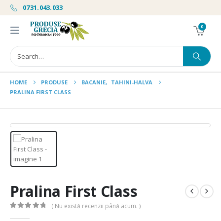
0731.043.033
0
HOME
PRODUSE
BACANIE
,
TAHINI-HALVA
PRALINA FIRST CLASS
Pralina First Class
( Nu există recenzii până acum. )
0
out of 5