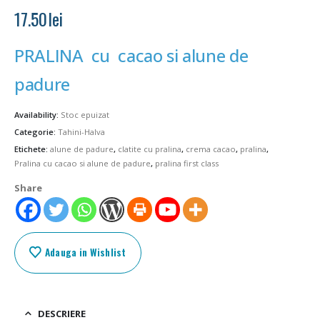
17.50
lei
PRALINA cu cacao si alune de
padure
Availability:
Stoc epuizat
Categorie:
Tahini-Halva
Etichete:
alune de padure
,
clatite cu pralina
,
crema cacao
,
pralina
,
Pralina cu cacao si alune de padure
,
pralina first class
Share
Adauga in Wishlist
DESCRIERE