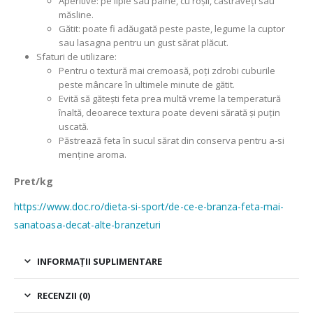
Aperitive: pe lipie sau pâine, cu roșii, castraveți sau
măsline.
Gătit: poate fi adăugată peste paste, legume la cuptor
sau lasagna pentru un gust sărat plăcut.
Sfaturi de utilizare:
Pentru o textură mai cremoasă, poți zdrobi cuburile
peste mâncare în ultimele minute de gătit.
Evită să gătești feta prea multă vreme la temperatură
înaltă, deoarece textura poate deveni sărată și puțin
uscată.
Păstrează feta în sucul sărat din conserva pentru a-si
menține aroma.
Pret/kg
https://www.doc.ro/dieta-si-sport/de-ce-e-branza-feta-mai-
sanatoasa-decat-alte-branzeturi
INFORMAȚII SUPLIMENTARE
RECENZII (0)