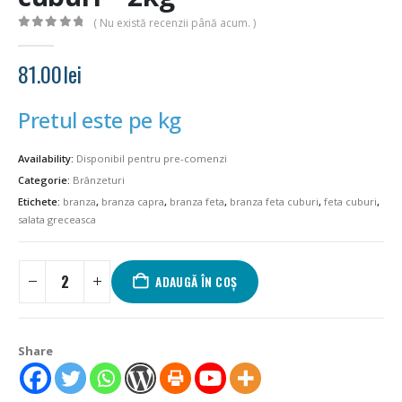
( Nu există recenzii până acum. )
0
out of 5
81.00
lei
Pretul este pe kg
Availability:
Disponibil pentru pre-comenzi
Categorie:
Brânzeturi
Etichete:
branza
,
branza capra
,
branza feta
,
branza feta cuburi
,
feta cuburi
,
salata greceasca
ADAUGĂ ÎN COȘ
Share