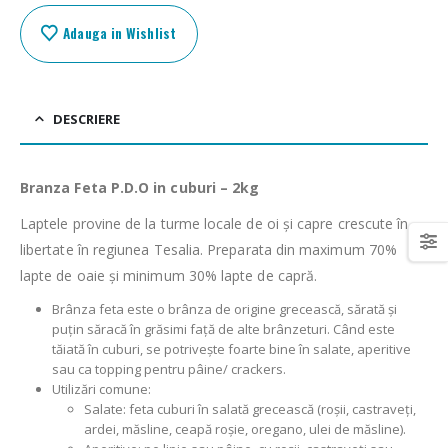
Adauga in Wishlist
DESCRIERE
Branza Feta P.D.O in cuburi – 2kg
Laptele provine de la turme locale de oi și capre crescute în
libertate în regiunea Tesalia. Preparata din maximum 70%
lapte de oaie și minimum 30% lapte de capră.
Brânza feta este o brânza de origine grecească, sărată și
puțin săracă în grăsimi față de alte brânzeturi. Când este
tăiată în cuburi, se potrivește foarte bine în salate, aperitive
sau ca topping pentru pâine/ crackers.
Utilizări comune:
Salate: feta cuburi în salată grecească (roșii, castraveți,
ardei, măsline, ceapă roșie, oregano, ulei de măsline).