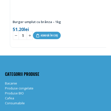
Burger umplut cu brânza – 1kg
51.20
lei
-
+
ADAUGĂ ÎN COȘ
CATEGORII PRODUSE
Bacanie
Produse congelate
Produse BIO
Cafea
Consumabile