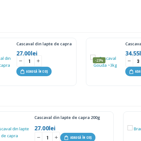
Cascaval din lapte de capra 200g
Cascava
27.00
lei
34.55
-23%
ADAUGĂ ÎN COȘ
ADA
Branza de capra 7kg
71.00
lei
-
+
-
ADAUGĂ ÎN COȘ