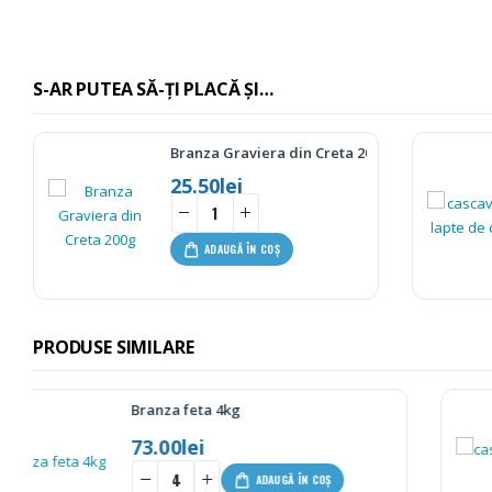
S-AR PUTEA SĂ-ȚI PLACĂ ȘI…
Branza Graviera din Creta 200g
25.50
lei
ADAUGĂ ÎN COȘ
PRODUSE SIMILARE
Cascaval din lapte de capra 200g
27.00
lei
-
+
ADAUGĂ ÎN COȘ