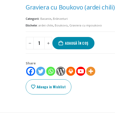
Graviera cu Boukovo (ardei chili)
Categorii:
Bacanie
,
Brânzeturi
Etichete:
ardei chile
,
Boukovo
,
Graviera cu mpoukovo
ADAUGĂ ÎN COȘ
Share
Adauga in Wishlist