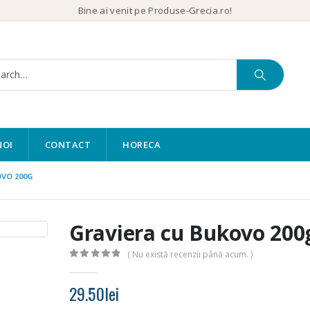
Bine ai venit pe Produse-Grecia.ro!
NOI
CONTACT
HORECA
VO 200G
Graviera cu Bukovo 200
( Nu există recenzii până acum. )
0
out of 5
29.50
lei