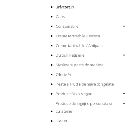
Brânzeturi
Cafea
Consumabile
Creme tartinabile -Horeca
Creme tartinabile / Antipasti
Dulciuri Patiserie
Masline si pasta de masline
Oferte %
Peste si Fructe de mare congelate
Produse Bio si Vegan
Produse de ingrijire personala si
curatenie
Uleiuri