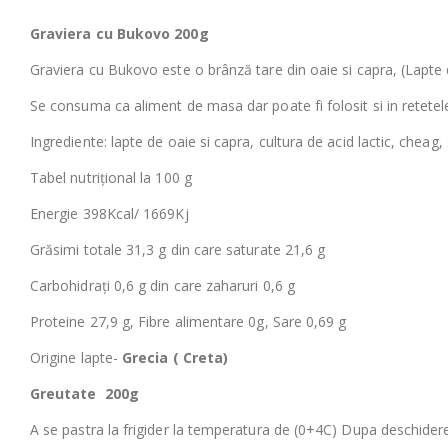
Graviera cu Bukovo 200g
Graviera cu Bukovo este o brânză tare din oaie si capra, (Lapte
Se consuma ca aliment de masa dar poate fi folosit si in retetel
Ingrediente: lapte de oaie si capra, cultura de acid lactic, cheag
Tabel nutrițional la 100 g
Energie 398Kcal/ 1669Kj
Grăsimi totale 31,3 g din care saturate 21,6 g
Carbohidrați 0,6 g din care zaharuri 0,6 g
Proteine ​​27,9 g, Fibre alimentare 0g, Sare 0,69 g
Origine lapte-
Grecia ( Creta)
Greutate 200g
A se pastra la frigider la temperatura de (0+4C) Dupa deschider