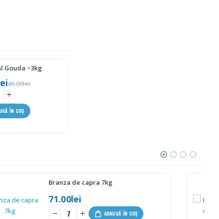
l Gouda ~3kg
lei
45.00
lei
UGĂ ÎN COȘ
Branza Graviera din Creta 200g
25.50
lei
+
ADAUGĂ ÎN COȘ