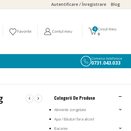
Autentificare / Înregistrare
Blog
Cosul meu
0
0
Comenzi telefonice
0731.043.033
g
Categorii De Produse
Alimente congelate
Apa / Băuturi fara alcool
Bacanie