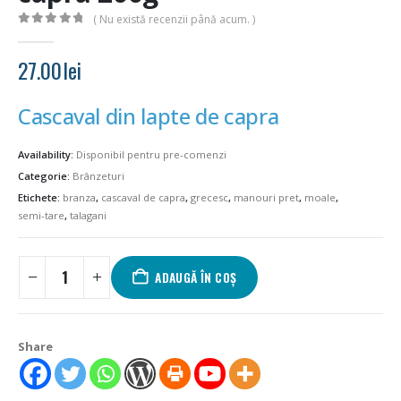
( Nu există recenzii până acum. )
0
out of 5
27.00
lei
Cascaval din lapte de capra
Availability:
Disponibil pentru pre-comenzi
Categorie:
Brânzeturi
Etichete:
branza
,
cascaval de capra
,
grecesc
,
manouri pret
,
moale
,
semi-tare
,
talagani
ADAUGĂ ÎN COȘ
Share