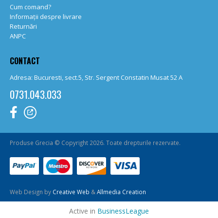
Cum comand?
Informații despre livrare
Returnări
ANPC
CONTACT
Adresa: Bucuresti, sect.5, Str. Sergent Constatin Musat 52 A
0731.043.033
Produse Grecia © Copyright 2026. Toate drepturile rezervate.
Web Design by
Creative Web
&
Allmedia Creation
Active in
BusinessLeague