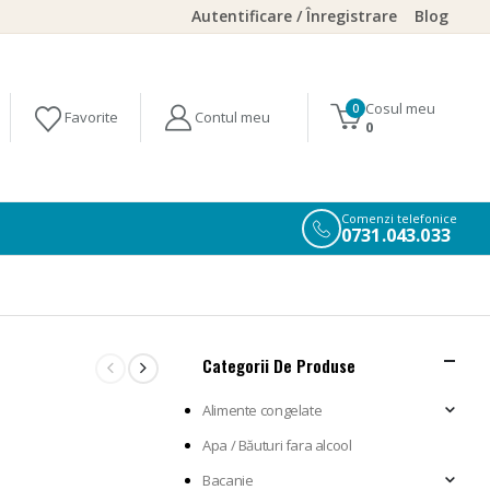
Autentificare / Înregistrare
Blog
Cosul meu
0
0
Comenzi telefonice
0731.043.033
Categorii De Produse
Alimente congelate
Apa / Băuturi fara alcool
Bacanie