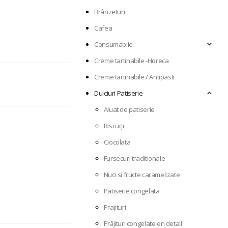
Brânzeturi
Cafea
Consumabile
Creme tartinabile -Horeca
Creme tartinabile / Antipasti
Dulciuri Patiserie
Aluat de patiserie
Biscuiți
Ciocolata
Fursecuri traditionale
Nuci si fructe caramelizate
Patiserie congelata
Prajituri
Prăjituri congelate en detail