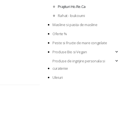
Prajituri Ho.Re.Ca
Rahat - loukoumi
Masline si pasta de masline
Oferte %
Peste si Fructe de mare congelate
Produse Bio si Vegan
Produse de ingrijire personala si
curatenie
Uleiuri