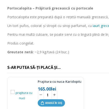
Portocalopita – Prăjitură grecească cu portocale
Portocalopita este preparată după o rețetă manuală grecească, 
Un tort pufos, colorat și stropit cu sirop parfumat, cu
iaurt grec
Pentru mai multă culoare, se poate servi cu o lingură plină de îng
Produs congelat.
Greutate netă:
~2,9 kg/tavă (24 buc.)
S-AR PUTEA SĂ-ȚI PLACĂ ȘI…
Prajitura cu nuca-Karidopita
165.00
lei
ADAUGĂ ÎN COȘ