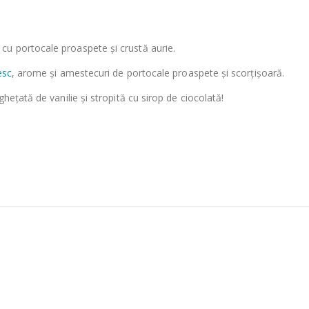
cu portocale proaspete și crustă aurie.
esc
, arome și amestecuri de portocale proaspete și scorțișoară.
hețată de vanilie și stropită cu sirop de ciocolată!