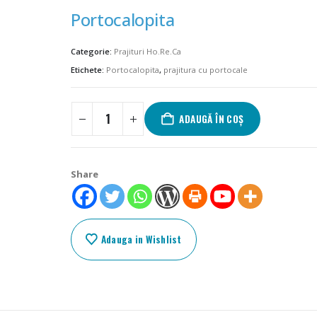
Portocalopita
Categorie:
Prajituri Ho.Re.Ca
Etichete:
Portocalopita
,
prajitura cu portocale
ADAUGĂ ÎN COȘ
Share
Adauga in Wishlist