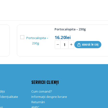
Portocalopita – 230g
16.20
lei
-
+
-
ADAUGĂ ÎN COȘ
SERVICII CLIENȚI
iții
Cum comand?
fidențialitate
Informații despre livrare
Returnări
ri
ANPC