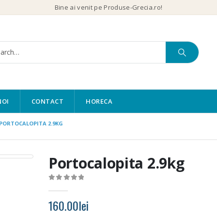
Bine ai venit pe Produse-Grecia.ro!
NOI
CONTACT
HORECA
PORTOCALOPITA 2.9KG
Portocalopita 2.9kg
0
out of 5
160.00
lei