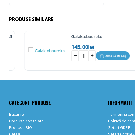
PRODUSE SIMILARE
kg
Galaktoboureko
145.00
lei
-
+
ADAUGĂ ÎN COȘ
CATEGORII PRODUSE
INFORMATII
Bacanie
Termeni și cond
Produse congelate
Politică de con
Produse BIO
Setari GDPR
Cafea
Setari Cookie-u