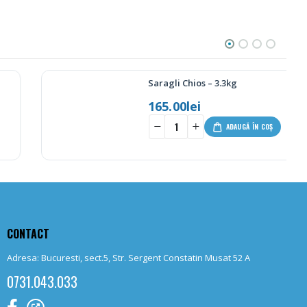
Saragli Chios – 3.3kg
165.00
lei
+
ADAUGĂ ÎN COȘ
CONTACT
Adresa: Bucuresti, sect.5, Str. Sergent Constatin Musat 52 A
0731.043.033