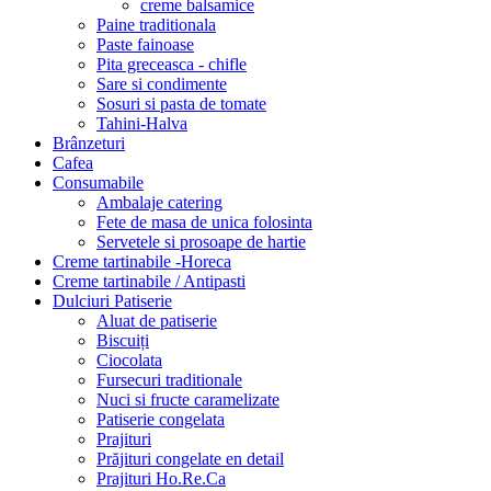
creme balsamice
Paine traditionala
Paste fainoase
Pita greceasca - chifle
Sare si condimente
Sosuri si pasta de tomate
Tahini-Halva
Brânzeturi
Cafea
Consumabile
Ambalaje catering
Fete de masa de unica folosinta
Servetele si prosoape de hartie
Creme tartinabile -Horeca
Creme tartinabile / Antipasti
Dulciuri Patiserie
Aluat de patiserie
Biscuiți
Ciocolata
Fursecuri traditionale
Nuci si fructe caramelizate
Patiserie congelata
Prajituri
Prăjituri congelate en detail
Prajituri Ho.Re.Ca