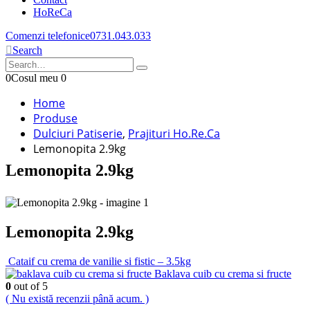
HoReCa
Comenzi telefonice
0731.043.033
Search
0
Cosul meu
0
Home
Produse
Dulciuri Patiserie
,
Prajituri Ho.Re.Ca
Lemonopita 2.9kg
Lemonopita 2.9kg
Lemonopita 2.9kg
Cataif cu crema de vanilie si fistic – 3.5kg
Baklava cuib cu crema si fructe
0
out of 5
( Nu există recenzii până acum. )