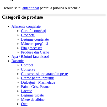
Trebuie să fii
autentificat
pentru a publica o recenzie.
Categorii de produse
Alimente congelate
Cartofi congelați
Crochete
Legume congelate
Mâncare pregătită
Pita greceasca
Produse din Carne
Apa / Băuturi fara alcool
Bacanie
Compot
Conserve
Conserve si preparate din pește
Creme pentru prăjituri
Dulcețuri - Marmelade
Faina, Gris, Pesmet
Lactate
Legume uscate
Miere de albine
Oțet