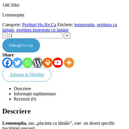
148.50
lei
Lemonopita
Categorie:
Prajituri Ho.Re.Ca
Etichete:
lemonopita
,
prajitura cu
lamaie
,
prajitura insiropata cu lamaie
-
+
Adaugă în coș
Share
Adauga in Wishlist
Descriere
Informații suplimentare
Recenzii (0)
Descriere
Lemonopita,
sau „placinta cu lămâie”, este un desert specific
bucătăriei grecești.