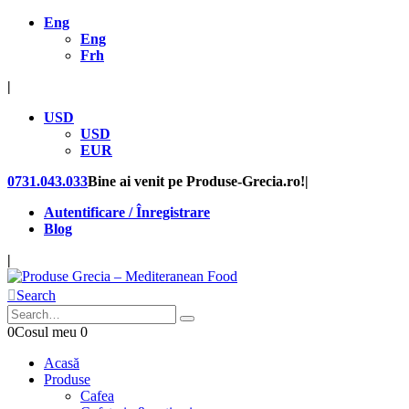
Eng
Eng
Frh
|
USD
USD
EUR
0731.043.033
Bine ai venit pe Produse-Grecia.ro!
|
Autentificare / Înregistrare
Blog
|
Search
0
Cosul meu
0
Acasă
Produse
Cafea